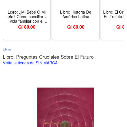
Libro: ¿Mi Bebé O Mi
Libro: Historia De
Libro: El Gra
Jefe? Cómo conciliar la
América Latina
En Treinta 
vida familiar con el
trabajo
Q
180.00
Q
180.00
Q
180
Libros
Libro: Preguntas Cruciales Sobre El Futuro
Visita la tienda de SIN MARCA