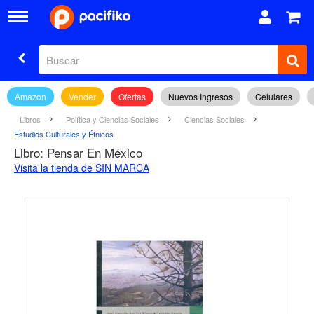
Amazon
Vender
Ofertas
Nuevos Ingresos
Celulares
Libros
Política y Ciencias Sociales
Ciencias Sociales
Estudios Culturales y Étnicos
Libro: Pensar En México
Visita la tienda de SIN MARCA