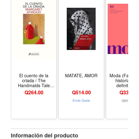
El cuento de la
MATATE, AMOR
Moda (Fashion
criada / The
historia visu
Handmaids Tale
definitva (
(Spanish Edition) -
Definitive Cult
Q
264.00
Q
514.00
Q339.00
Formato Paperback
Histories) (Sp
Edition) - For
Q
609.00
Envio Gratis
Hardcove
Información del producto