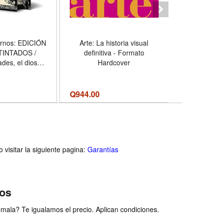
ernos: EDICIÓN
Arte: La historia visual
The Bell J
TINTADOS /
definitiva - Formato
Coming-o
ades, el dios
Hardcover
(Perennia
 Hércules, el
Format
o quiso serlo;
l hombre que
Q
944.00
Q174.00
Q
la muerte -
 Hardcover
visitar la siguiente pagina:
Garantías
ios
ala? Te igualamos el precio. Aplican condiciones.