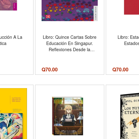
ducción A La
Libro: Quince Cartas Sobre
Libro: Est
tica
Educación En Singapur.
Estado
Reflexiones Desde la
Perspectiva Estadounidense
Q
70.00
Q
70.00