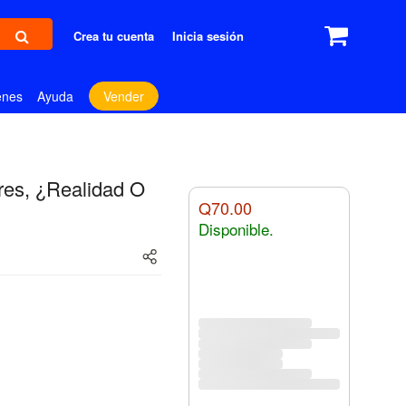
Crea tu cuenta
Inicia sesión
enes
Ayuda
Vender
ares, ¿realidad O
Q70.00
Disponible.