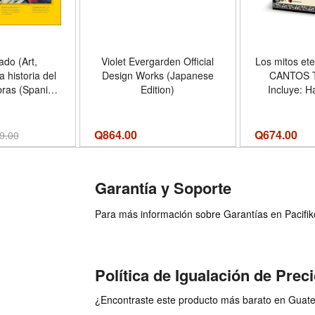
ado (Art,
Violet Evergarden Official
Los mitos et
 historia del
Design Works (Japanese
CANTOS 
bras (Spanish
Edition)
Incluye: H
- Formato
menos malo;
over
héroe que n
Sísifo, e
Q
864.00
Q
674.00
9.00
engañó a 
Formato
Garantía y Soporte
Para más información sobre Garantías en Pacifiko 
Política de Igualación de Prec
¿Encontraste este producto más barato en Guatem