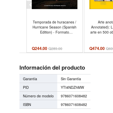
Temporada de huracanes /
Arte anot
Hurricane Season (Spanish
Annotated): La
Edition) - Formato
arte en 500 o
Paperback
Edition) 
Hardc
Q244.00
Q474.00
Q
289.00
Q
60
Información del producto
Garantía
Sin Garantía
PID
YTI4NDZhMW
Número de modelo
9786071608482
ISBN
9786071608482