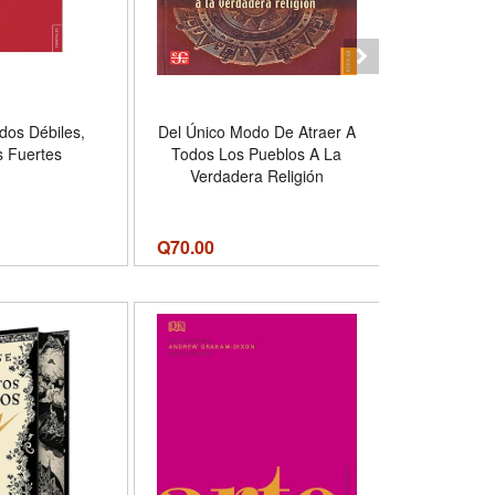
ados Débiles,
Del Único Modo De Atraer A
Libro: Via
s Fuertes
Todos Los Pueblos A La
Leccione
Verdadera Religión
Q
70.00
Q
70.00