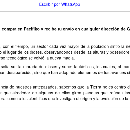
Escribir por WhatsApp
u compra en Pacifiko y recibe tu envío en cualquier dirección de 
o, con el tiempo, un sector cada vez mayor de la población sintió la ne
 el lugar de los dioses, observándonos desde las alturas y poseedores
reso tecnológico se volvió la nueva magia.
 solía ser la morada de dioses y seres fantásticos, los cuales, al m
 han desaparecido, sino que han adoptado elementos de los avances cien
encia de nuestros antepasados, sabemos que la Tierra no es centro del
ser que alrededor de algunas de ellas giren planetas que reúnan las
ral como a los científicos que investigan el origen y la evolución de la 