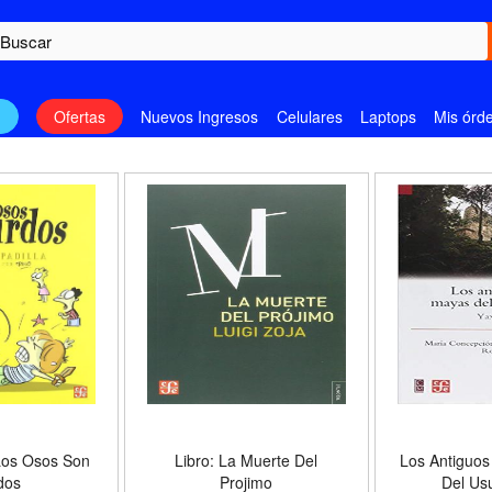
n
Ofertas
Nuevos Ingresos
Celulares
Laptops
Mis órd
Los Osos Son
Libro: La Muerte Del
Los Antiguo
dos
Projimo
Del Us