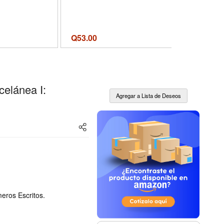
Q
53.00
Q
75.00
celánea I:
meros Escritos.