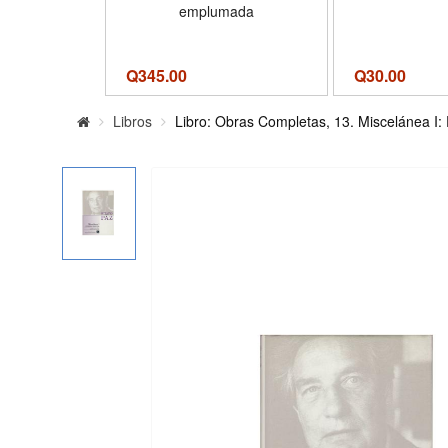
emplumada
Q
345.00
Q
30.00
Libros
Libro: Obras Completas, 13. Miscelánea I: 