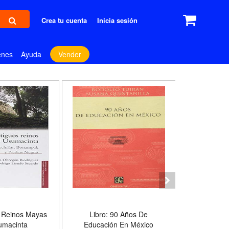
Crea tu cuenta
Inicia sesión
enes
Ayuda
Vender
s Reinos Mayas
Libro: 90 Años De
Libro: El 
umacinta
Educación En México
El Mal