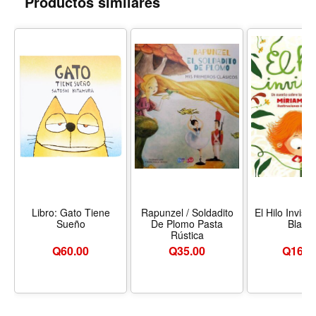
Productos similares
(Y siempre me querrá)".
Libro: Gato Tiene
Rapunzel / Soldadito
El Hilo Invisib
Sueño
De Plomo Pasta
Bland
Rústica
Q
60.00
Q
35.00
Q
165.