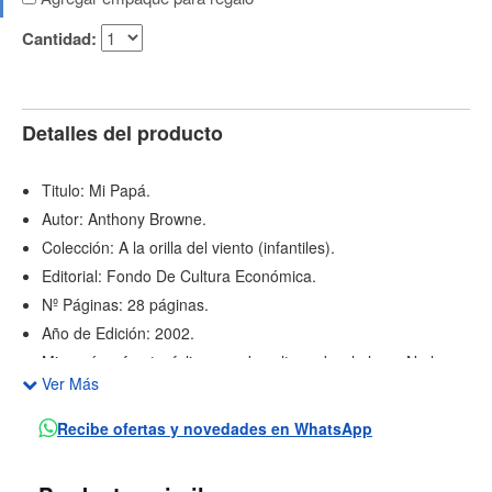
Cantidad:
Detalles del producto
Titulo: Mi Papá.
Autor: Anthony Browne.
Colección: A la orilla del viento (infantiles).
Editorial: Fondo De Cultura Económica.
Nº Páginas: 28 páginas.
Año de Edición: 2002.
Mi papá es fuerte, feliz y puede saltar sobre la luna. No hay
Ver Más
que saber leer para disfrutar al maravilloso papá de las
ilustraciones de este libro, que es igual a todos los papás.
Recibe ofertas y novedades en WhatsApp
Con bata y pantuflas, canta al lado de Pavarotti y juega
futbol; "Yo quiero a mi papá. Y, ¿saben qué? ¡Me quiere a mí!