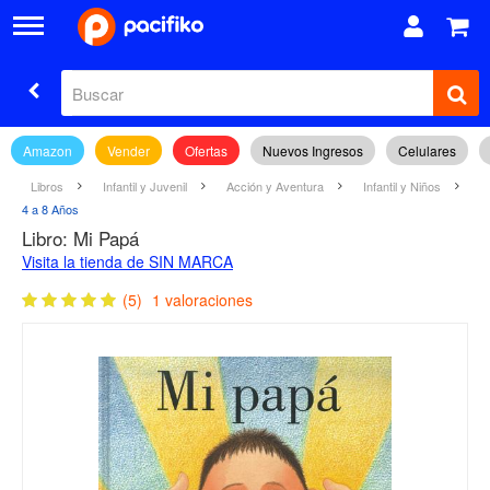
Amazon
Vender
Ofertas
Nuevos Ingresos
Celulares
Libros
Infantil y Juvenil
Acción y Aventura
Infantil y Niños
4 a 8 Años
Libro: Mi Papá
Visita la tienda de SIN MARCA
(5)
1 valoraciones