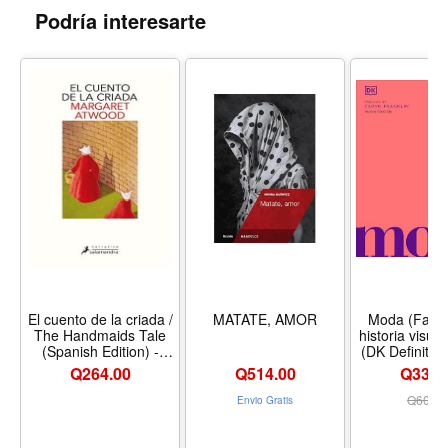
Podría interesarte
El cuento de la criada /
MATATE, AMOR
Moda (Fashi
The Handmaids Tale
historia visual
(Spanish Edition) -
(DK Definitive
Formato Paperback
Histories) (
Q
264.00
Q
514.00
Q339.
Edition) - 
Hardco
Q
609.0
Envio Gratis