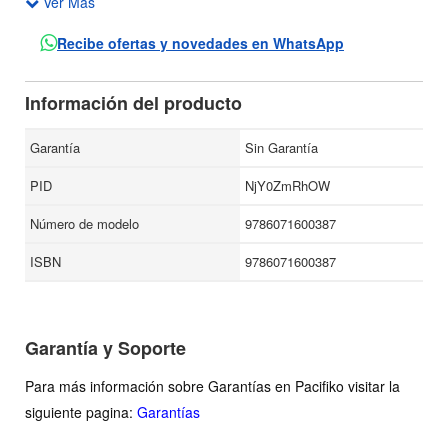
Ver Más
canciones mexicanas más populares: una oportunidad para
que los niños se acerquen al mundo de las artes a través
Recibe ofertas y novedades en WhatsApp
de formas y colores que despiertan la imaginación.
Información del producto
Garantía
Sin Garantía
PID
NjY0ZmRhOW
Número de modelo
9786071600387
ISBN
9786071600387
Garantía y Soporte
Para más información sobre Garantías en Pacifiko visitar la
siguiente pagina:
Garantías