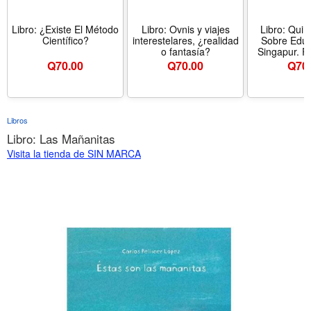
Libro: ¿Existe El Método
Libro: Ovnis y viajes
Libro: Quin
Científico?
interestelares, ¿realidad
Sobre Educ
o fantasía?
Singapur. R
Desde la Pe
Q
70.00
Q
70.00
Q
70
Estadoun
Libros
Libro: Las Mañanitas
Visita la tienda de SIN MARCA