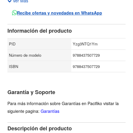
Ver Más
la tierra de José y sus hermanos, de Salomón, de la Torre
de Babel o de Jonás, de la mano de un escritor que paga
Recibe ofertas y novedades en WhatsApp
así su deuda, o parte de ella, con el que entonces fue para
seguir siendo lo que ahora es.
Información del producto
PID
Yzg3NTQ1Ym
Número de modelo
9788437507729
ISBN
9788437507729
Garantía y Soporte
Para más información sobre Garantías en Pacifiko visitar la
siguiente pagina:
Garantías
Descripción del producto