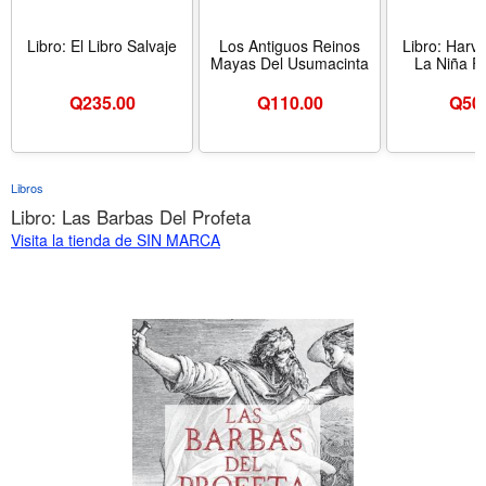
Libro: El Libro Salvaje
Los Antiguos Reinos
Libro: Harv
Mayas Del Usumacinta
La Niña F
Q
235.00
Q
110.00
Q
50
Libros
Libro: Las Barbas Del Profeta
Visita la tienda de SIN MARCA