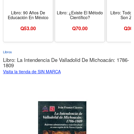
Libro: 90 Años De
Libro: ¿Existe El Método
Libro: Todo
Educación En México
Científico?
Son Zu
Q
53.00
Q
70.00
Q
30
Libros
Libro: La Intendencia De Valladolid De Michoacán: 1786-
1809
Visita la tienda de SIN MARCA