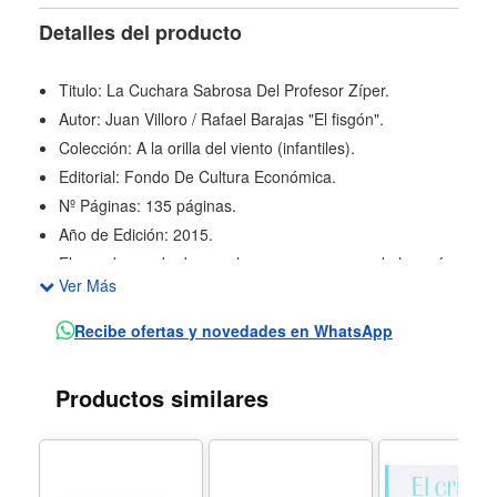
Detalles del producto
Titulo: La Cuchara Sabrosa Del Profesor Zíper.
Autor: Juan Villoro / Rafael Barajas "El fisgón".
Colección: A la orilla del viento (infantiles).
Editorial: Fondo De Cultura Económica.
Nº Páginas: 135 páginas.
Año de Edición: 2015.
El mundo puede dar muchas sorpresas, una de las más
Ver Más
asombrosas ocurrió el día en que Gonzo Luque,
baterista del grupo de rock Nube Líquida, se puso a
Recibe ofertas y novedades en WhatsApp
dieta.
El corpulento músico decide dejar su delicioso tocino y
Productos similares
su club sándwich triple por la chica que le hace sentir
redobles en el corazón: Cindy Buendía.
Pero para alguien que desprecia las ensaladas y solo
come frutas si están escondidas bajo una montaña de