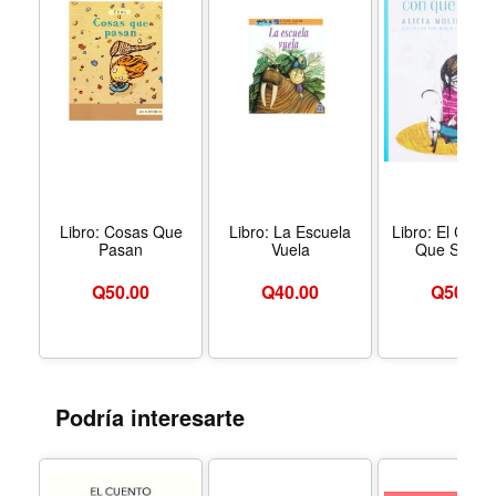
helado, no será sencillo lograr su objetivo, así que
animado por su amigo Pablo Coyote acude al profesor
Zíper para que le ayude a crear un invento que lo haga
soportar la comida sana. ¿Podrá el profesor Zíper
ayudar a su viejo amigo?
Libro: Cosas Que
Libro: La Escuela
Libro: El Crista
Pasan
Vuela
Que Se Mi
Q
50.00
Q
40.00
Q
50.00
Podría interesarte