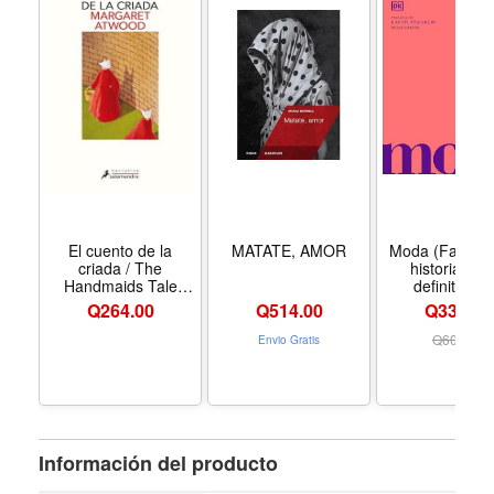
El cuento de la
MATATE, AMOR
Moda (Fashion
criada / The
historia visu
Handmaids Tale
definitva (
(Spanish Edition) -
Definitive Cult
Q
264.00
Q
514.00
Q339.00
Formato Paperback
Histories) (Sp
Edition) - For
Q
609.00
Envio Gratis
Hardcove
Información del producto