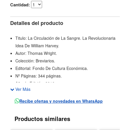
Cantidad:
Detalles del producto
Titulo: La Circulación de La Sangre. La Revolucionaria
Idea De William Harvey.
Autor: Thomas Wright.
Colección: Breviarios.
Editorial: Fondo De Cultura Económica.
Nº Páginas: 344 páginas.
Año de Edición: 2016.
Ver Más
La teoría de William Harvey acerca del movimiento de la
sangre y el funcionamiento del corazón es
Recibe ofertas y novedades en WhatsApp
imprescindible para comprender el desarrollo de la
ciencia occidental. Por ello; con base en numerosas
Productos similares
fuentes; Thomas Wright relata en esta obra la biografía
de esa idea y del hombre que la concibió.