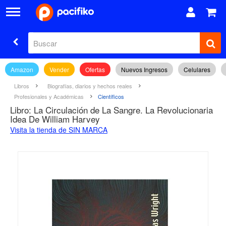
Amazon
Vender
Ofertas
Nuevos Ingresos
Celulares
Libros
Biografías, diarios y hechos reales
Profesionales y Académicas
Científicos
Libro: La Circulación de La Sangre. La Revolucionaria
Idea De William Harvey
Visita la tienda de SIN MARCA