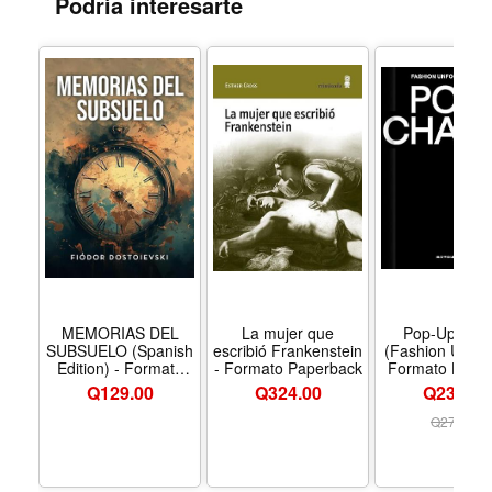
Podría interesarte
MEMORIAS DEL
La mujer que
Pop-Up Cha
SUBSUELO (Spanish
escribió Frankenstein
(Fashion Unfol
Edition) - Formato
- Formato Paperback
Formato Hard
Paperback
Q
129.00
Q
324.00
Q239.00
Q
274.00