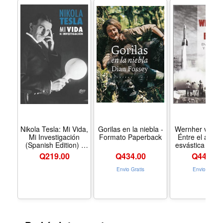
Nikola Tesla: Mi Vida,
Gorilas en la niebla -
Wernher von B
Mi Investigación
Formato Paperback
Éntre el águila
(Spanish Edition) -
esvástica - Fo
Formato Paperback
Paperbac
Q
219.00
Q
434.00
Q
444.00
Envio Gratis
Envio Gratis