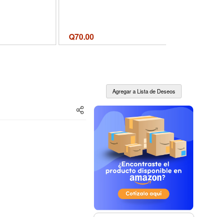
Q
70.00
Q
70.00