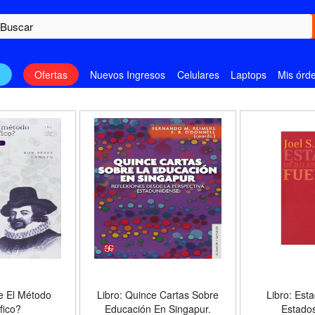
n
Ofertas
Nuevos Ingresos
Celulares
Laptops
Mis órd
te El Método
Libro: Quince Cartas Sobre
Libro: Est
fico?
Educación En Singapur.
Estado