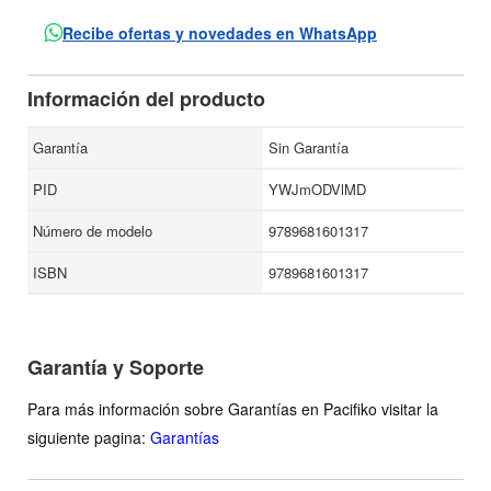
hombre occidental, respetando una continuidad cronológica
Recibe ofertas y novedades en WhatsApp
que se inicia con los pueblos clásicos del Mediterráneo y el
Oriente y llega hasta la filosofía alemana, francesa e
Información del producto
inglesa del siglo XIX. La intención de Dilthey, por otro lado,
es relacionar ese desarrollo del pensamiento con la cultura
Garantía
Sin Garantía
y la sociedad, antes que hacer una simple enumeración de
PID
YWJmODVlMD
los grandes filósofos y una exposición parcial de sus ideas.
Número de modelo
9789681601317
ISBN
9789681601317
Garantía y Soporte
Para más información sobre Garantías en Pacifiko visitar la
siguiente pagina:
Garantías