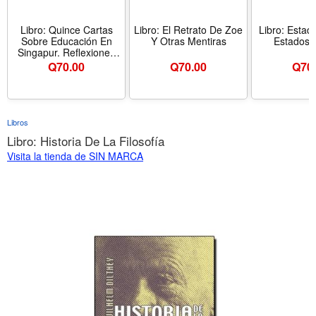
Libro: Quince Cartas
Libro: El Retrato De Zoe
Libro: Estad
Sobre Educación En
Y Otras Mentiras
Estados 
Singapur. Reflexiones
Desde la Perspectiva
Q
70.00
Q
70.00
Q
70
Estadounidense
Libros
Libro: Historia De La Filosofía
Visita la tienda de SIN MARCA