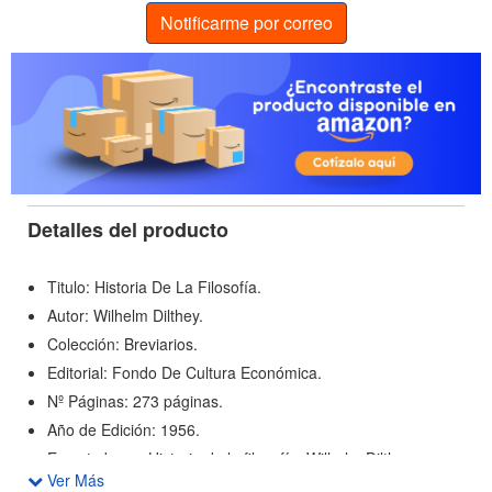
Notificarme por correo
Detalles del producto
Titulo: Historia De La Filosofía.
Autor: Wilhelm Dilthey.
Colección: Breviarios.
Editorial: Fondo De Cultura Económica.
Nº Páginas: 273 páginas.
Año de Edición: 1956.
En esta breve Historia de la filosofía, Wilhelm Dilthey se
Ver Más
propuso explicar el desarrollo del pensamiento en el