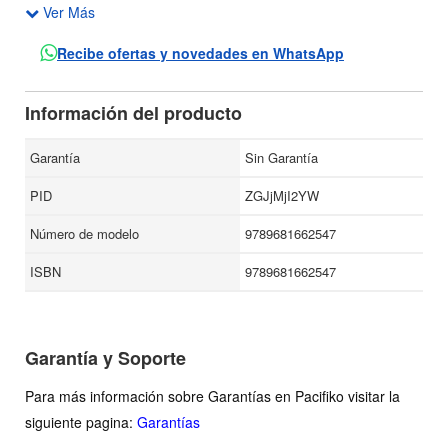
Ver Más
Año de Edición: 2000.
Análisis de algunas ideas y varios hallazgos empíricos en
Recibe ofertas y novedades en WhatsApp
torno a la relación entre el Estado y las universidades
públicas del país durante el periodo de 1989 a 1994. Con
Información del producto
este estudio comparativo, el autor expone la relación
existente entre las políticas educativas y los cambios
Garantía
Sin Garantía
institucionales.
PID
ZGJjMjI2YW
Número de modelo
9789681662547
ISBN
9789681662547
Garantía y Soporte
Para más información sobre Garantías en Pacifiko visitar la
siguiente pagina:
Garantías