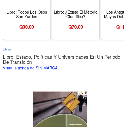
Libro: Todos Los Osos
Libro: ¿Existe El Método
Los Antigu
Son Zurdos
Científico?
Mayas Del U
Q
30.00
Q
70.00
Q
110
Libros
Libro: Estado, Políticas Y Universidades En Un Periodo
De Transición
Visita la tienda de SIN MARCA