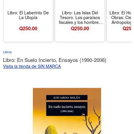
Libro: El Laberinto De
Libro: Las Islas Del
Libro: El Ho
La Utopía
Tesoro. Los paraísos
Obras: Cien
fiscales y los hombres
Antropologí
que se robaron el
Q
250.00
Q
250.00
Q
250
mundo
Libros
Libro: En Suelo Incierto, Ensayos (1990-2006)
Visita la tienda de SIN MARCA