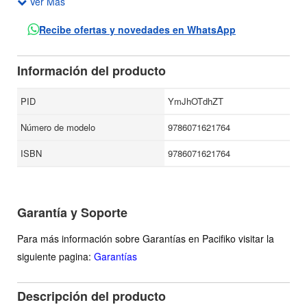
Ver Más
Milán que aparecieron en los libros Resistir (FCE, 2004),
Justificación material (2004), Un ensayo sobre poesía
Recibe ofertas y novedades en WhatsApp
(2006) y Una crisis de ornamento (2012).
Todos ellos tratan sobre el pensamiento del presente
Información del producto
poético, la poesía latinoamericana y la poesía en sí misma
abarcando distintas peculiaridades que no se salvan de un
PID
YmJhOTdhZT
entretejido multicultural
Número de modelo
9786071621764
ISBN
9786071621764
Garantía y Soporte
Para más información sobre Garantías en Pacifiko visitar la
siguiente pagina:
Garantías
Descripción del producto