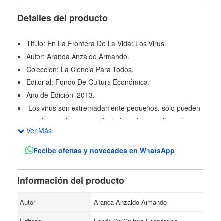
Detalles del producto
Titulo: En La Frontera De La Vida: Los Virus.
Autor: Aranda Anzaldo Armando.
Colección: La Ciencia Para Todos.
Editorial: Fondo De Cultura Económica.
Año de Edición: 2013.
Los virus son extremadamente pequeños, sólo pueden
ser observados por medio de los microscopios más
Ver Más
potentes: los electrónicos. Su naturaleza es tan esquiva,
que resulta muy difícil establecer su mecanismo de
Recibe ofertas y novedades en WhatsApp
operación e infección. Se presenta aquí una visión
global de lo que se sabe sobre los virus: su origen,
Información del producto
estructura, interacciones y evolución.
Autor
Aranda Anzaldo Armando
Editorial
Fondo De Cultura Económica