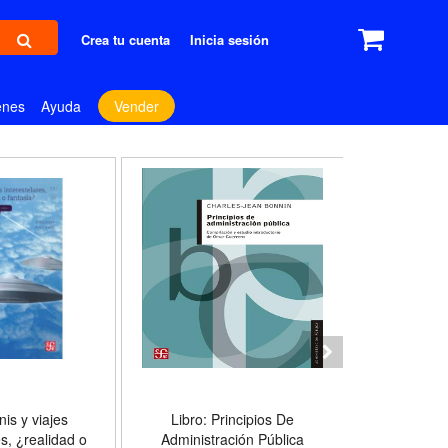
Crea tu cuenta
Inicia sesión
enes
Ayuda
Vender
nis y viajes
Libro: Principios De
Libro: Fi
es, ¿realidad o
Administración Pública
Formas Si