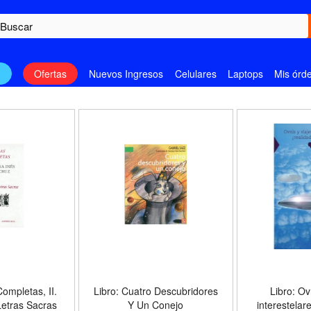
n
Ofertas
Nuevos Ingresos
Celulares
Laptops
Mis órd
ompletas, II.
Libro: Cuatro Descubridores
Libro: Ov
Letras Sacras
Y Un Conejo
interestelar