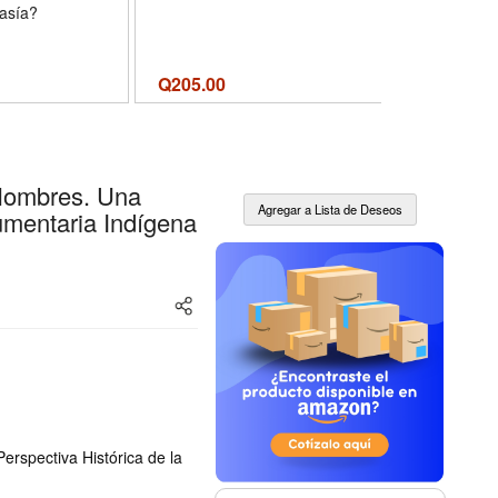
tasía?
Q
205.00
Q
170.00
 Hombres. Una
umentaria Indígena
erspectiva Histórica de la