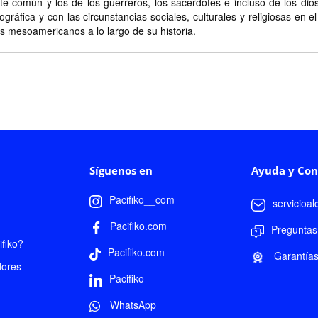
te común y los de los guerreros, los sacerdotes e incluso de los dio
ográfica y con las circunstancias sociales, culturales y religiosas en
as mesoamericanos a lo largo de su historia.
Síguenos en
Ayuda y Con
Pacifiko__com
servicioa
Pacifiko.com
Preguntas
fiko?
Pacifiko.com
Garantía
dores
Pacifiko
WhatsApp