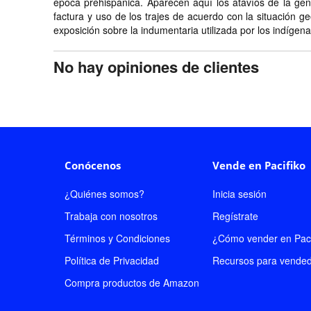
época prehispánica. Aparecen aquí los atavíos de la gen
factura y uso de los trajes de acuerdo con la situación ge
exposición sobre la indumentaria utilizada por los indígen
No hay opiniones de clientes
Conócenos
Vende en Pacifiko
¿Quiénes somos?
Inicia sesión
Trabaja con nosotros
Regístrate
Términos y Condiciones
¿Cómo vender en Paci
Política de Privacidad
Recursos para vende
Compra productos de Amazon