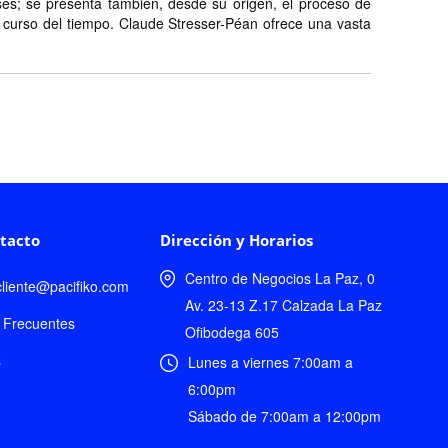
ses; se presenta también, desde su origen, el proceso de
 el curso del tiempo. Claude Stresser-Péan ofrece una vasta
tacto
Dirección y Horarios
Centro de Negocios La Paz, 0
lcliente@pacifiko.com
Av. 23-13 Z.17 Calzada La Paz
 Frecuentes
Ofibodega 605
s
Lunes a viernes 7:00am a
6:00pm
Sábado de 7:00am a 12:00pm