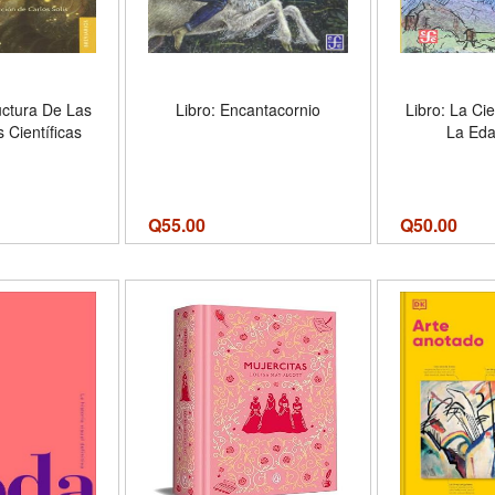
uctura De Las
Libro: Encantacornio
Libro: La Ci
 Científicas
La Ed
Q
55.00
Q
50.00