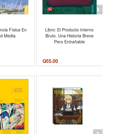
encia Física En
Libro: El Producto Interno
Libro: Hist
ad Media
Bruto. Una Historia Breve
Pero Entrañable
Q
55.00
Q
85.00