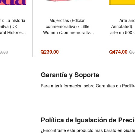
: La historia
Mujercitas (Edición
Arte ano
initva (DK
conmemorativa) / Little
Annotated): 
ural Histories)
Women (Commemorative
arte en 500 
on) - Formato
Edition) (Spanish Edition) -
Edition)
over
Formato Hardcover
Har
Q
239.00
Q474.00
9.00
Q
6
Garantía y Soporte
Para más información sobre Garantías en Pacifiko 
Política de Igualación de Prec
¿Encontraste este producto más barato en Guatem