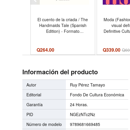
El cuento de la criada / The
Moda (Fashion)
Handmaids Tale (Spanish
visual def
Edition) - Formato
Definitive Cult
Paperback
(Spanish Editi
Hardc
Q
264.00
Q339.00
Q
60
Información del producto
Autor
Ruy Pérez Tamayo
Editorial
Fondo De Cultura Económica
Garantía
24 Horas.
PID
NGEzNTc2Nz
Número de modelo
9789681669485