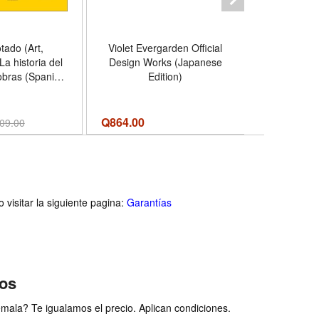
tado (Art,
Violet Evergarden Official
Los mitos e
La historia del
Design Works (Japanese
CANTOS 
obras (Spanish
Edition)
Incluye: 
 - Formato
menos malo
dcover
héroe que 
Sísifo, 
Q
864.00
Q
674.00
09.00
engañó a
Format
visitar la siguiente pagina:
Garantías
ios
ala? Te igualamos el precio. Aplican condiciones.