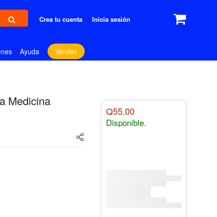
Crea tu cuenta
Inicia sesión
enes
Ayuda
Vender
La Medicina
Q55.00
Disponible.