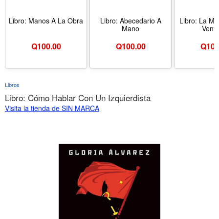
Libro: Manos A La Obra
Libro: Abecedario A
Libro: La Mu
Mano
Venta
Q
100.00
Q
100.00
Q
100
Libros
Libro: Cómo Hablar Con Un Izquierdista
Visita la tienda de SIN MARCA