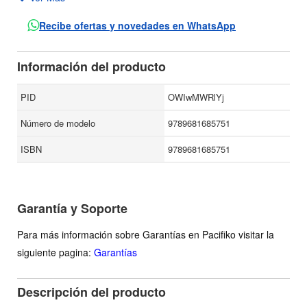
autor de Anagnórisis y que constituyen un testimonio de
amistad. La correspondencia reúne uno de los testimonios
Recibe ofertas y novedades en WhatsApp
más enriquecedores sobre Paz, su pensamiento, sus
iniciativas, la gestación de algunas de sus obras como
Información del producto
Piedra de Sol, Cuadrivio, Blanco. Muchas de estas cartas
son verdaderos ensayos.
PID
OWIwMWRlYj
Número de modelo
9789681685751
ISBN
9789681685751
Garantía y Soporte
Para más información sobre Garantías en Pacifiko visitar la
siguiente pagina:
Garantías
Descripción del producto