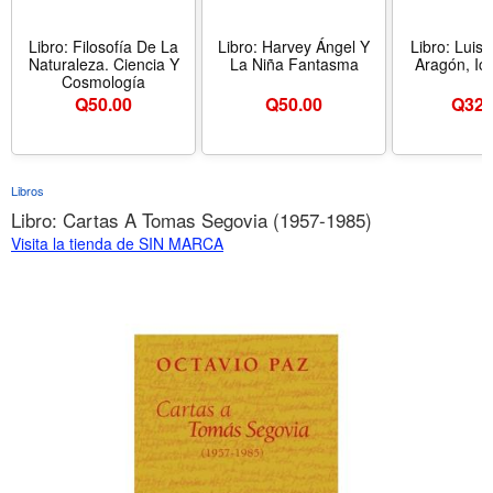
Libro: Filosofía De La
Libro: Harvey Ángel Y
Libro: Luis
Naturaleza. Ciencia Y
La Niña Fantasma
Aragón, Ic
Cosmología
Q
50.00
Q
50.00
Q
325
Libros
Libro: Cartas A Tomas Segovia (1957-1985)
Visita la tienda de SIN MARCA