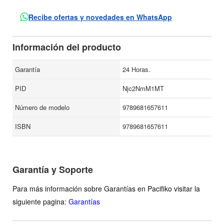
destino narrativo que va de lo conmovedor a lo
Recibe ofertas y novedades en WhatsApp
sorprendente, la secuencia dinámica y la anécdota
destinada a someter a quien la enfrente. Las historias de
Información del producto
este libro expresan pasiones terribles, tristezas profundas y
obsesiones hilarantes; son cuentos que se han convertido
Garantía
24 Horas.
en clásicos del relato mexicano contemporáneo.
PID
Njc2NmM1MT
Número de modelo
9789681657611
ISBN
9789681657611
Garantía y Soporte
Para más información sobre Garantías en Pacifiko visitar la
siguiente pagina:
Garantías