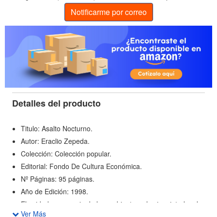
Notificarme por correo
Detalles del producto
Titulo: Asalto Nocturno.
Autor: Eraclio Zepeda.
Colección: Colección popular.
Editorial: Fondo De Cultura Económica.
Nº Páginas: 95 páginas.
Año de Edición: 1998.
El cuidadoso manejo de los ambientes y las inquietudes de
Ver Más
los personajes encuentra en la pluma de Eraclio Zepeda un