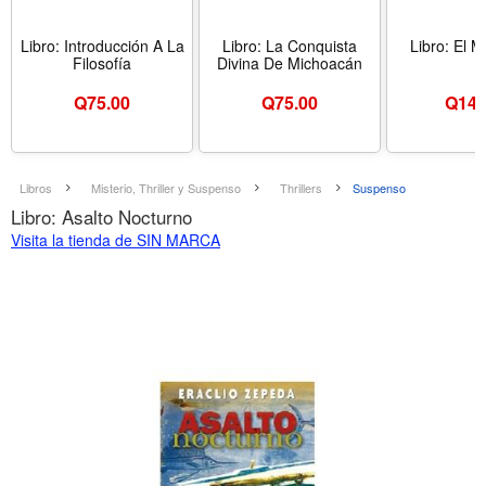
Libro: Introducción A La
Libro: La Conquista
Libro: El 
Filosofía
Divina De Michoacán
Q
75.00
Q
75.00
Q
148
Libros
Misterio, Thriller y Suspenso
Thrillers
Suspenso
Libro: Asalto Nocturno
Visita la tienda de SIN MARCA