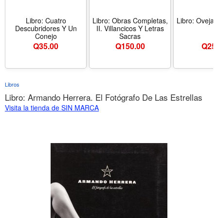
Libro: Cuatro
Libro: Obras Completas,
Libro: Oveja 
Descubridores Y Un
II. Villancicos Y Letras
Conejo
Sacras
Q
35.00
Q
150.00
Q
25
Libros
Libro: Armando Herrera. El Fotógrafo De Las Estrellas
Visita la tienda de SIN MARCA