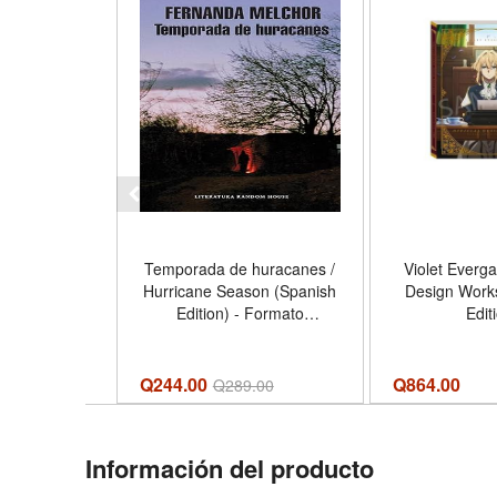
Temporada de huracanes /
Violet Everga
Hurricane Season (Spanish
Design Work
Edition) - Formato
Edit
Paperback
Q244.00
Q
864.00
Q
289.00
Información del producto