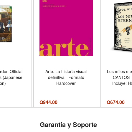
rden Official
Arte: La historia visual
Los mitos et
s (Japanese
definitiva - Formato
CANTOS 
ion)
Hardcover
Incluye: H
menos malo;
héroe que n
Sísifo, e
Q
944.00
Q
674.00
engañó a 
Formato
Garantía y Soporte