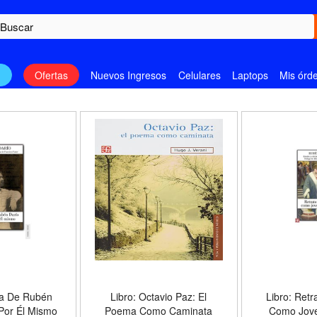
n
Ofertas
Nuevos Ingresos
Celulares
Laptops
Mis órd
da De Rubén
Libro: Octavio Paz: El
Libro: Retr
 Por Él Mismo
Poema Como Caminata
Como Jove