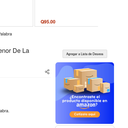
Q
95.00
Q
75.00
Palabra
Menor De La
labra.