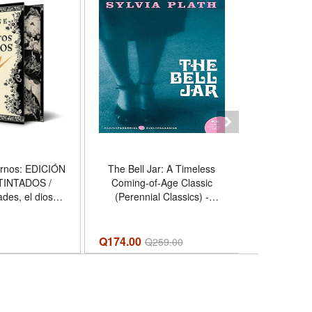
ernos: EDICIÓN
The Bell Jar: A Timeless
Conejo d
TINTADOS /
Coming-of-Age Classic
ejército en
ades, el dios
(Perennial Classics) -
Tierra (2) 
 Hércules, el
Formato Paperback
(Spanish Ed
o quiso serlo;
Ha
l hombre que
Q174.00
Q
224.00
Q
259.00
la muerte -
 Hardcover