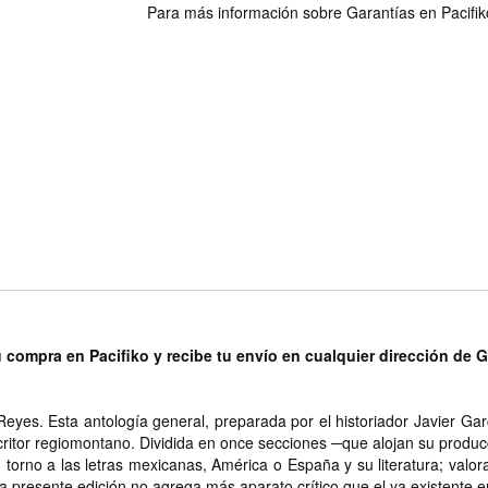
Para más información sobre Garantías en Pacifiko 
u compra en Pacifiko y recibe tu envío en cualquier dirección de 
s. Esta antología general, preparada por el historiador Javier Garci
n escritor regiomontano. Dividida en once secciones ─que alojan su produ
torno a las letras mexicanas, América o España y su literatura; valor
─, la presente edición no agrega más aparato crítico que el ya existente e