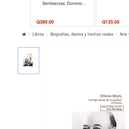
Semblanzas. Dominio
Mexicano; Sor Juana Inés
de la Cruz o Las trampas de
La Fe
Q
380.00
Q
135.00
Libros
Biografías, diarios y hechos reales
Arte 