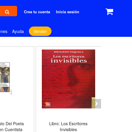
Crea tu cuenta
Inicia sesión
enes
Ayuda
Vender
ato Del Poeta
Libro: Los Escritores
Libro: 
n Cuentista
Invisibles