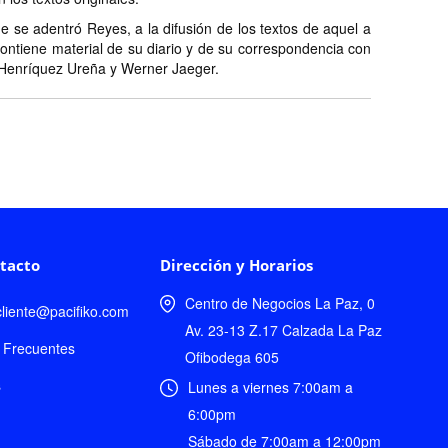
 se adentró Reyes, a la difusión de los textos de aquel a
contiene material de su diario y de su correspondencia con
o Henríquez Ureña y Werner Jaeger.
tacto
Dirección y Horarios
Centro de Negocios La Paz, 0
lcliente@pacifiko.com
Av. 23-13 Z.17 Calzada La Paz
 Frecuentes
Ofibodega 605
s
Lunes a viernes 7:00am a
6:00pm
Sábado de 7:00am a 12:00pm