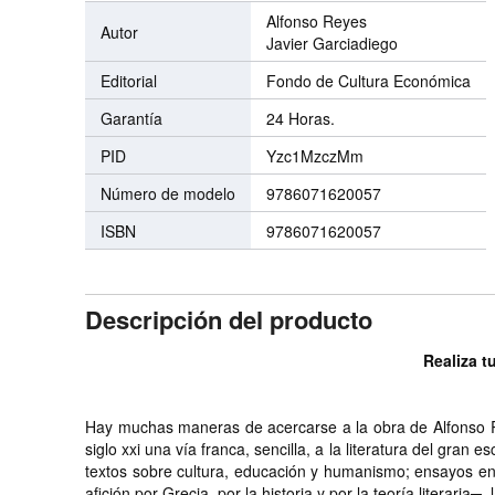
Alfonso Reyes
Autor
Javier Garciadiego
Editorial
Fondo de Cultura Económica
Garantía
24 Horas.
PID
Yzc1MzczMm
Número de modelo
9786071620057
ISBN
9786071620057
Descripción del producto
Realiza t
Hay muchas maneras de acercarse a la obra de Alfonso Reye
siglo xxi una vía franca, sencilla, a la literatura del gra
textos sobre cultura, educación y humanismo; ensayos en 
afición por Grecia, por la historia y por la teoría literaria