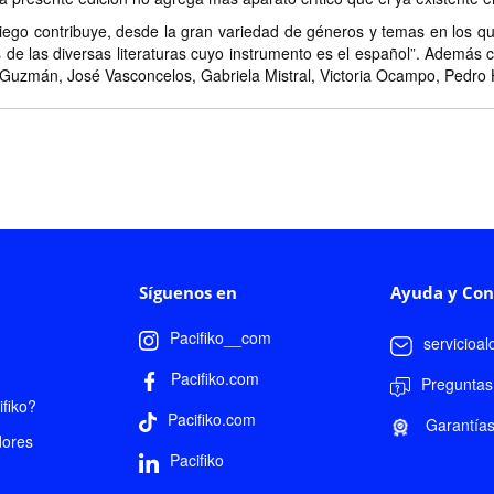
iego contribuye, desde la gran variedad de géneros y temas en los que
de las diversas literaturas cuyo instrumento es el español”. Además 
uis Guzmán, José Vasconcelos, Gabriela Mistral, Victoria Ocampo, Pedr
Síguenos en
Ayuda y Con
Pacifiko__com
servicioa
Pacifiko.com
Preguntas
fiko?
Pacifiko.com
Garantía
dores
Pacifiko