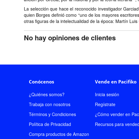
La selección que hace el reconocido investigador Garciad
quien Borges definió como “uno de los mayores escritores 
otras figuras de la intelectualidad de la época: Martín L
No hay opiniones de clientes
Conócenos
Vende en Pacifiko
¿Quiénes somos?
Inicia sesión
Trabaja con nosotros
Regístrate
Términos y Condiciones
¿Cómo vender en Paci
Política de Privacidad
Recursos para vende
Compra productos de Amazon