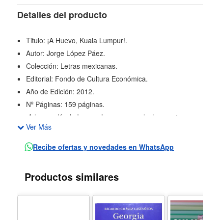
Detalles del producto
Titulo: ¡A Huevo, Kuala Lumpur!.
Autor: Jorge López Páez.
Colección: Letras mexicanas.
Editorial: Fondo de Cultura Económica.
Año de Edición: 2012.
Nº Páginas: 159 páginas.
¡A huevo, Kuala Lumpur! es una novela de aventuras y
Ver Más
de apariencias; por un lado, la historia gira en torno al
descubrimiento del amor y la sexualidad y los conflictos
Recibe ofertas y novedades en WhatsApp
que se desprenden de ambos sucesos en la vida de
cualquier persona y que se reflejan en los personajes de
Productos similares
la trama. Por otro lado, la novela aborda un tema
interesante y singular: la homosexualidad y las
relaciones entre miembros del mundo de la política y
otras personas de poder que deben guardar las