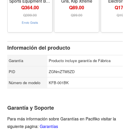
Sports Equipment Bag
Gris, Klip Xtreme
Electrónicos
with Ball Holder Shoe
Xtreme, Colo
Q364.00
Q89.00
Q170.0
Compartment, Sport
Bags for Basketball,
Q
399.00
Q
99.00
Q
199.0
Soccer, Volleyball,
Envio Gratis
Gym, School and
Travel, 30L - Color
Black
Información del producto
Garantía
Producto incluye garantía de Fábrica
PID
ZGNmZTM5ZD
Número de modelo
KFB-001BK
Garantía y Soporte
Para más información sobre Garantías en Pacifiko visitar la
siguiente pagina:
Garantías