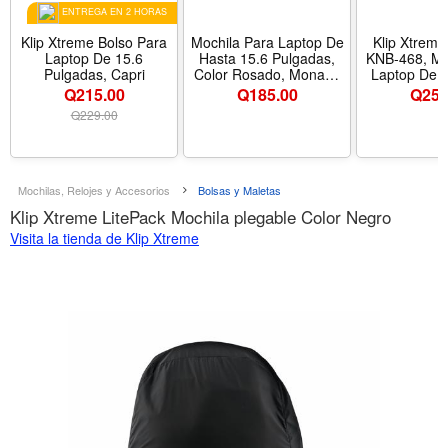
ENTREGA EN 2 HORAS
Klip Xtreme Bolso Para
Mochila Para Laptop De
Klip Xtreme
Laptop De 15.6
Hasta 15.6 Pulgadas,
KNB-468, Mo
Pulgadas, Capri
Color Rosado, Monaco
Laptop De H
Klip Xtreme
Pulgadas
Q215.00
Q
185.00
Q
255
Protector
Q
229.00
1200D, Co
Mochilas, Relojes y Accesorios
Bolsas y Maletas
Klip Xtreme LitePack Mochila plegable Color Negro
Visita la tienda de Klip Xtreme