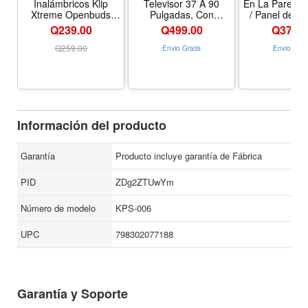
Inalámbricos Klip
Televisor 37 A 90
En La Pared p
Xtreme Openbuds
Pulgadas, Con
/ Panel de P
KOE-250BK,
Inclinación, Capacidad
Acero de Ca
Q239.00
Q
499.00
Q
379.0
Resistentes Al Agua,
60Kg, Klip Xtreme
Pesad
Color Negro
Q
259.00
Envio Gratis
Envio Grat
Información del producto
Garantía
Producto incluye garantía de Fábrica
PID
ZDg2ZTUwYm
Número de modelo
KPS-006
UPC
798302077188
Garantía y Soporte