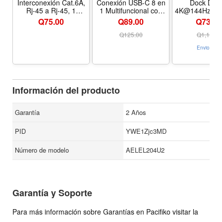
Interconexión Cat.6A,
Conexión USB-C 8 en
Dock DP 
Rj-45 a Rj-45, 1
1 Multifuncional con
4K@144Hz wi
Metro, Nexxt Solutions
Lector de Tarjetas y
Enclosure | 1
Q
75.00
Q89.00
Q734.0
Múltiples Puertos
A/C, SD/TF s
audio port, M
Q
125.00
Q
1,124.0
enclosure, f
Envio Grat
mini M4/M4 P
Información del producto
Garantía
2 Años
PID
YWE1Zjc3MD
Número de modelo
AELEL204U2
Garantía y Soporte
Para más información sobre Garantías en Pacifiko visitar la