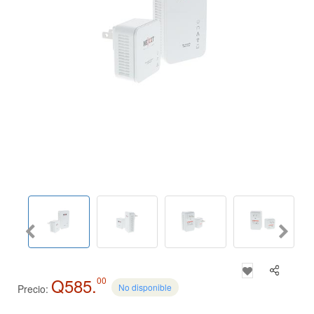
Q585.
00
No disponible
Precio: