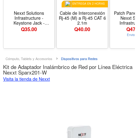
ENTREGA EN 2 HORAS
Nexxt Solutions
Cable de Interconexión
Patch Panel
Infrastructure -
Rj-45 (M) a Rj-45 CAT 6
Nexxt So
Keystone Jack -
2.1m
Infrastru
Category 6
Puer
Q
35.00
Q
40.00
Q
479
Envio G
Cómputo, Tablets y Accesorios
Dispositivos para Redes
Kit de Adaptador Inalámbrico de Red por Línea Eléctrica
Nexxt Sparx201-W
Visita la tienda de Nexxt