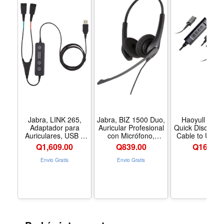
Conector: USB (M) a Desconexión rápida (M).
Jabra, LINK 265,
Jabra, BIZ 1500 Duo,
Haoyull Head
Adaptador para
Auricular Profesional
Quick Disconne
Auriculares, USB a
con Micrófono,
Cable to USB 
Desconexión Rápida
Cableado, Quick
Adapter for C
Q
1,609.00
Q
839.00
Q
164.00
en Y, Color Negro
Disconnect, Color
Center Office 
Negro
Sound and L
Envio Gratis
Envio Gratis
Lasting Durabili
the Picture S