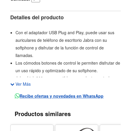
Detalles del producto
Con el adaptador USB Plug and Play, puede usar sus
auriculares de teléfono de escritorio Jabra con su
softphone y disfrutar de la función de control de
llamadas.
Los cómodos botones de control le permiten disfrutar de
un uso rápido y optimizado de su softphone.
Jabra Link 260 es compatible con cualquier auricular
Ver Más
Jabra QD con cable y con todas las marcas líderes de
softphones; esto lo convierte en la solución ideal para
Recibe ofertas y novedades en WhatsApp
contact center que desean una transición sin problemas
y rentable.
Productos similares
Incluye procesamiento digital de señales (DSP) para una
experiencia de audio limpia y sin problemas.