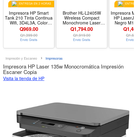
ENTREGA EN 2 HORAS
ENTREGA
Impresora HP Smart
Brother HL-L2405W
Impresora Mul
Tank 210 Tinta Continua
Wireless Compact
HP LaserJet
Wifi, 3D4L3A, Color
Monochrome Laser
Negro M141
Blanco
Printer with Mobile
Blan
Q969.00
Q1,794.00
Q1,40
Printing, Black White
Q
1,399.00
Q
1,919.00
Q
1,69
Output | Includes
Envio Gratis
Envio Gratis
Envio G
Refresh Subscription
Trial(1), (Renewed
Premium) - Nombre de
estilo Renewed
Impresión y Escaneo
Impresoras
(Refurbished) - Diseño
Impresora HP Laser 135w Monocromática Impresión
Printer
Escaner Copia
Visita la tienda de HP