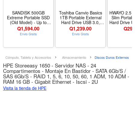
SANDISK 500GB
Toshiba Canvio Basics
HWAYO 2.5 1
Extreme Portable SSD
1TB Portable External
Slim Portabl
(Old Model) - Up to
Hard Drive USB 3.0,
Hard Drive 
1050MB/s, USB-C, USB
Black - HDTB510XK3AA
Storage 
Q
1,594.00
Q
1,239.00
Q
294
3.2 Gen 2, IP65 Water
Desktop, 
Envio Gratis
Envio Gratis
and Dust Resistance,
MacBook, C
Updated Firmware -
HDD - Ca
External Solid State
160
Drive - SDSSDE61-
500G-G25 | 1050MB/s
Cómputo, Tablets y Accesorios
Almacenamiento
Discos Duros Externos
NVMe SSD with IP55
HPE Storeeasy 1650 - Servidor NAS - 24
rating and 256-bit
Compartimentos - Montaje En Bastidor - SATA 6Gb/S /
encryption for pho...
SAS 6Gb/S - RAID 1, 5, 6, 10, 50, 60, 1 ADM, 10 ADM -
RAM 16 GB - Gigabit Ethernet - Iscsi - 2U
Visita la tienda de HPE