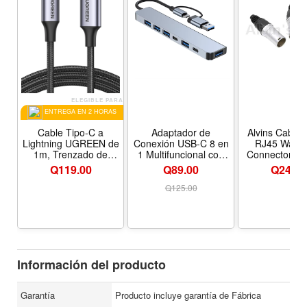
ELEGIBLE PARA
ENTREGA EN 2 HORAS
Cable Tipo-C a
Adaptador de
Alvins Cable
Lightning UGREEN de
Conexión USB-C 8 en
RJ45 Water
1m, Trenzado de
1 Multifuncional con
Connector Pl
Aluminio con
Lector de Tarjetas y
Ethernet Pane
Q
119.00
Q89.00
Q
249.0
Certificación MFi
Múltiples Puertos
RJ45 Connec
Color Silver
Q
125.00
Información del producto
Garantía
Producto incluye garantía de Fábrica