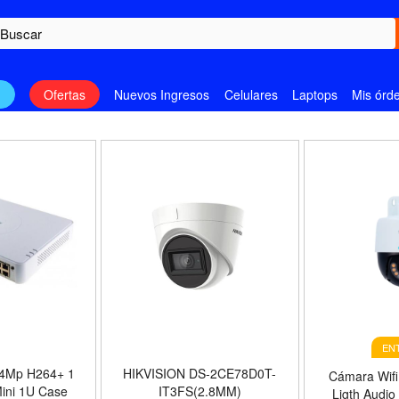
n
Ofertas
Nuevos Ingresos
Celulares
Laptops
Mis órd
EN
 4Mp H264+ 1
HIKVISION DS-2CE78D0T-
Cámara Wifi
ini 1U Case
IT3FS(2.8MM)
Ligth Audio