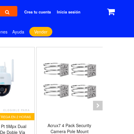
Crea tu cuenta
Inicia sesión
enes
Ayuda
Vender
ELEGIBLE PARA
TREGA EN 2 HORAS
Acrux7 4 Pack Security
BRFOZAG M
 Pt 5Mpx Dual
Camera Pole Mount
Module, HD
 De Doble Vía