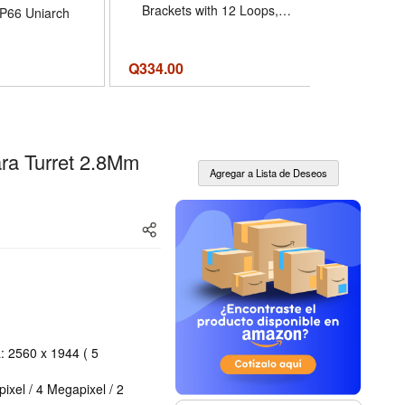
Brackets with 12 Loops,
Cameras, Sm
P66 Uniarch
Stainless Steel Universal
Nanny Cam,
Wall Mounting Vertical Pole
Security C
Mount Adapter for Pole Post
Q
334.00
Q354.00
Q
Indoor Outdoor Security
Camera Dome
ra Turret 2.8Mm
: 2560 x 1944 ( 5
ixel / 4 Megapixel / 2