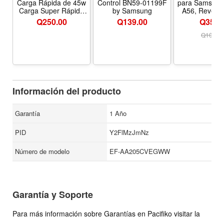
Carga Rápida de 45w
Control BN59-01199F
para Samsung
Carga Super Rápido
by Samsung
A56, Revesti
Color Negro
Antirray
Q
250.00
Q
139.00
Q35.0
Q
100.0
Información del producto
Garantía
1 Año
PID
Y2FlMzJmNz
Número de modelo
EF-AA205CVEGWW
Garantía y Soporte
Para más información sobre Garantías en Pacifiko visitar la