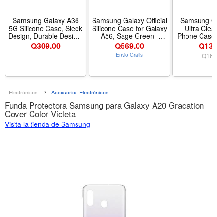
Samsung Galaxy A36
Samsung Galaxy Official
Samsung G
5G Silicone Case, Sleek
Silicone Case for Galaxy
Ultra Clea
Design, Durable Design,
A56, Sage Green -
Phone Case, 
Black, EF-
Color Sage Green -
Cover w/Grip,
Q
309.00
Q
569.00
Q139
PA366CBEGUS -
Tamaño A56 - Nombre
Premium M
Envio Gratis
Q
164
Nombre de estilo A36 -
de estilo Silicone Case
Detachable 
Diseño Silicone Case -
Accessor
Color Black
Version
XS918C
Transp
Electrónicos
Accesorios Electrónicos
Funda Protectora Samsung para Galaxy A20 Gradation
Cover Color Violeta
Visita la tienda de Samsung