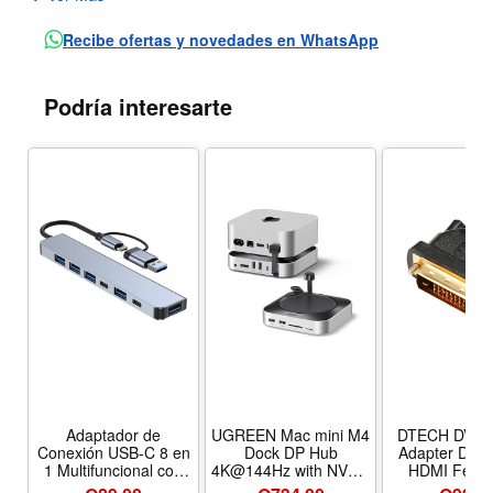
Dividen la potencia de la señal óptica proporcionalmente.
Se utilizan principalmente en redes ópticas FTTx / PON y
Recibe ofertas y novedades en WhatsApp
en redes HFC (TV por cable).
Podría interesarte
Adaptador de
UGREEN Mac mini M4
DTECH DVI t
Conexión USB-C 8 en
Dock DP Hub
Adapter DVI 
1 Multifuncional con
4K@144Hz with NVMe
HDMI Femal
Lector de Tarjetas y
Enclosure | 10G USB-
Directional DV