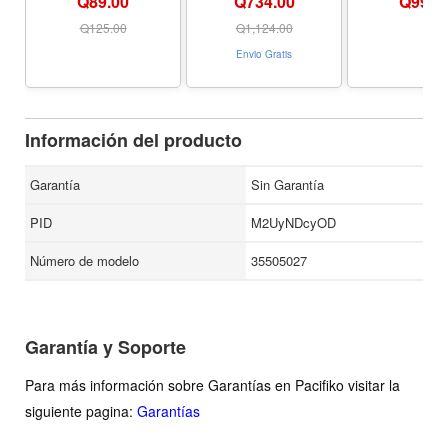
Q89.00
Q734.00
Q
99.0
Múltiples Puertos
A/C, SD/TF slots,
Converter 4K
audio port, M.2 NVMe
Gold Plated C
Q
125.00
Q
1,124.00
enclosure, for Mac
Envio Gratis
mini M4/M4 Pro 2024
Información del producto
Garantía
Sin Garantía
PID
M2UyNDcyOD
Número de modelo
35505027
Garantía y Soporte
Para más información sobre Garantías en Pacifiko visitar la
siguiente pagina:
Garantías