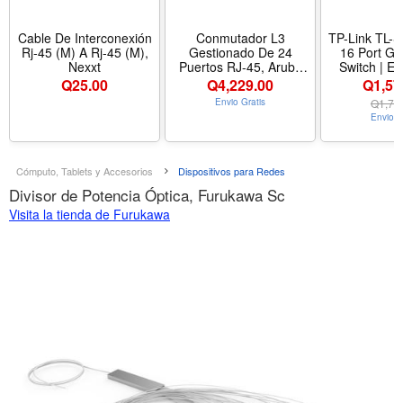
Cable De Interconexión
Conmutador L3
TP-Link TL-
Rj-45 (M) A Rj-45 (M),
Gestionado De 24
16 Port Gi
Nexxt
Puertos RJ-45, Aruba
Switch | E
Instant On 1930 24G
Managed | 8 
Q
25.00
Q
4,229.00
Q1,57
4SFP/SFP+ HPE
@150W | Plug P
Envio Gratis
Q
1,70
Sturdy M
Envio G
Shielded Po
Vlan, IGMP LAG, Free
Expert Help
Ports 150W, Plu
Cómputo, Tablets y Accesorios
Dispositivos para Redes
Sturdy M
Divisor de Potencia Óptica, Furukawa Sc
Shielded Po
VLAN
Visita la tienda de Furukawa