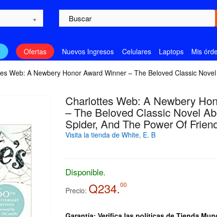
n
Ofertas
Nuevos Ingresos
Celulares
Laptops
Mis órd
tes Web: A Newbery Honor Award Winner – The Beloved Classic Novel A
Charlottes Web: A Newbery Ho
– The Beloved Classic Novel Ab
Spider, And The Power Of Frien
Visita la tienda de White, E. B
Disponible.
Q234.
00
Precio:
Garantía: Verifica las políticas de Tienda Mun