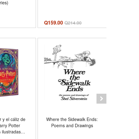
ries)
Q159.00
Q
249.00
Q
214.00
E
 y el cáliz de
Where the Sidewalk Ends:
La Biblia 
arry Potter
Poems and Drawings
Ninos
 ilustradas
) / Harry Potter