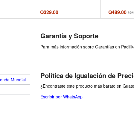
and the Go
(Spanish Edi
Q
329.00
Q489.00
Q
6
Har
Garantía y Soporte
Para más información sobre Garantías en Pacifiko 
Política de Igualación de Prec
ienda Mundial
¿Encontraste este producto más barato en Guatem
Escribir por WhatsApp