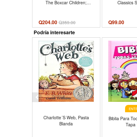
The Boxcar Children;
Classics 
Surprise Island; The Yellow
Colle
House; Mystery Ranch
Q204.00
Q
99.00
Q
359.00
Podría interesarte
ENTR
Charlotte´S Web, Pasta
Biblia Para To
Blanda
Tapa 