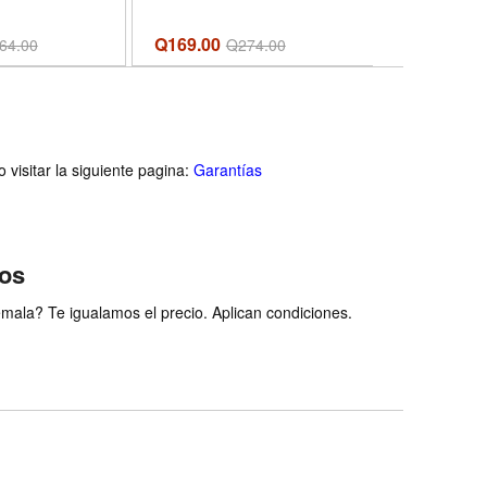
blet of Fire
tion) - Formato
Q169.00
64.00
Q
274.00
Q
79.00
dcover
visitar la siguiente pagina:
Garantías
ios
ala? Te igualamos el precio. Aplican condiciones.