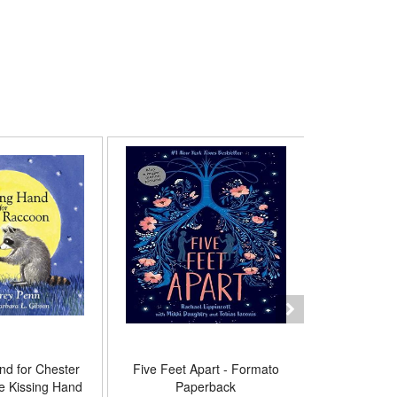
nd for Chester
Five Feet Apart - Formato
Harriet 
e Kissing Hand
Paperback
Anniver