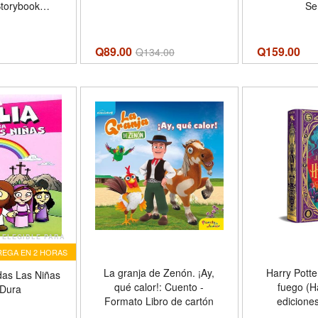
Storybook
Se
ction
Q89.00
Q
159.00
Q
134.00
ELEGIBLE PARA
EGA EN 2 HORAS
La granja de Zenón. ¡Ay,
Harry Potter
das Las Niñas
qué calor!: Cuento -
fuego (H
Dura
Formato Libro de cartón
ediciones
interactivas 4