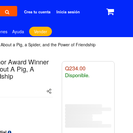
Crea tu cuenta
Inicia sesión
enes
Ayuda
Vender
bout a Pig, a Spider, and the Power of Friendship
nor Award Winner
out A Pig, A
Q234.00
dship
Disponible.
dial