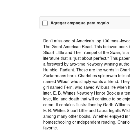
Agregar empaque para regalo
Don’t miss one of America’s top 100 most-loved
The Great American Read. This beloved book by
Stuart Little and The Trumpet of the Swan, is a 
literature that is "just about perfect." This pap
a foreword by two-time Newbery winning author
Humble. Radiant. These are the words in Charl
Zuckermans barn. Charlottes spiderweb tells of he
named Wilbur, who simply wants a friend. They 
girl named Fern, who saved Wilburs life when h
litter. E. B. Whites Newbery Honor Book is a ten
love, life, and death that will continue to be en
come. It contains illustrations by Garth Williams,
E. B. Whites Stuart Little and Laura Ingalls Wild
among many other books. Whether enjoyed in t
homeschooling or independent reading, Charlo
favorite.