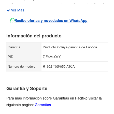
Consiente a tus personas amadas con la suavidad Cantel.
Ver Más
Modelo: R1602-T0S/050-ATCA.
Recibe ofertas y novedades en WhatsApp
Información del producto
Garantía
Producto incluye garantía de Fábrica
PID
ZjE5M2QzYj
Número de modelo
R1602-T0S/050-ATCA
Garantía y Soporte
Para más información sobre Garantías en Pacifiko visitar la
siguiente pagina:
Garantías