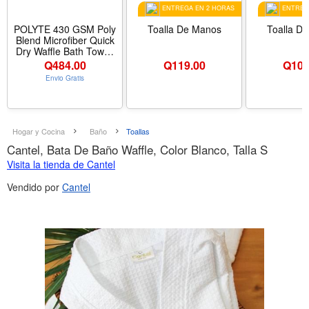
ENTREGA EN 2 HORAS
ENTREGA
POLYTE 430 GSM Poly
Toalla De Manos
Toalla D
Blend Microfiber Quick
Dry Waffle Bath Towel,
30x60 in | 4 Pack,
Q
484.00
Q
119.00
Q
109
Oversize, Lint Free,
Envio Gratis
Body Towel - Color
White
Hogar y Cocina
Baño
Toallas
Cantel, Bata De Baño Waffle, Color Blanco, Talla S
Visita la tienda de Cantel
Vendido por
Cantel