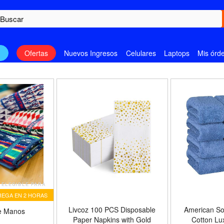
n
Ofertas
Nuevos Ingresos
Celulares
Laptops
Mis órd
ELEGIBLE PARA
EGA EN 2 HORAS
Livcoz 100 PCS Disposable
American So
e Manos
Paper Napkins with Gold
Cotton Lu