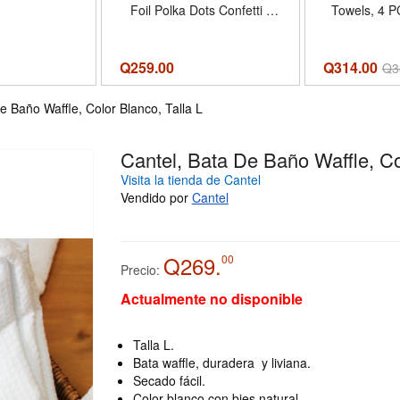
Foil Polka Dots Confetti |
Towels, 4 
White Bathroom Hand
Set | Soft A
Towels Decorative Dinner
Dry OEKO 
Guest Napkin, Kitchen
100 Certifi
Q
259.00
Q314.00
Q
3
Dinning Table Party Decor 8
Machine Was
x 4 Inches
Hotel Quality 
e Baño Waffle, Color Blanco, Talla L
Blue - T
Cantel, Bata De Baño Waffle, Co
Visita la tienda de Cantel
Vendido por
Cantel
Q269.
00
Precio:
Actualmente no disponible
Talla L.
Bata waffle, duradera y liviana.
Secado fácil.
Color blanco con bies natural.