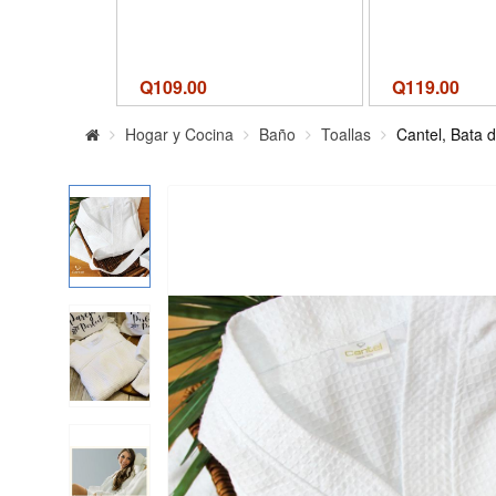
Q
109.00
Q
119.00
Hogar y Cocina
Baño
Toallas
Cantel, Bata d