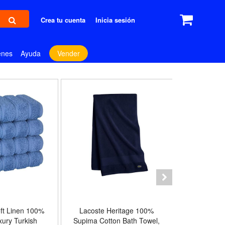
Crea tu cuenta
Inicia sesión
enes
Ayuda
Vender
ft Linen 100%
Lacoste Heritage 100%
Marvel S
xury Turkish
Supima Cotton Bath Towel,
Amazing 