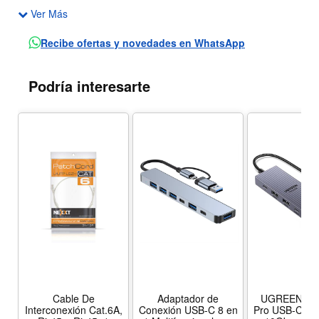
Ver Más
el radio de curvatura adecuado.
Estos cables se componen de alambres de cobre trenzados
Recibe ofertas y novedades en WhatsApp
calibre 26 (AWG), en donde cada par está revestido con
una lámina de aluminio como aislamiento.
Podría interesarte
El forro protector externo es de CMR flexible.
Cable De
Adaptador de
UGREEN Re
Interconexión Cat.6A,
Conexión USB-C 8 en
Pro USB-C Hub