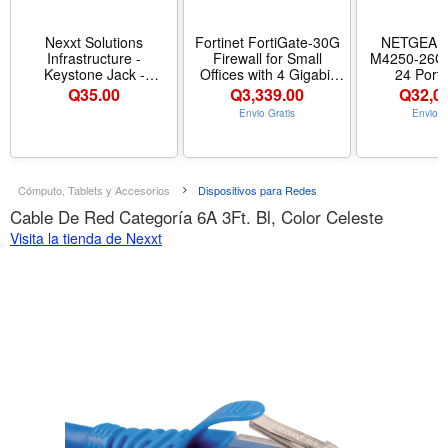
Nexxt Solutions
Fortinet FortiGate-30G
NETGEAR 
Infrastructure -
Firewall for Small
M4250-26G
Keystone Jack -
Offices with 4 Gigabit
24 Port 
Category 6
Ethernet RJ45 Ports
GSM4230
Q
35.00
Q
3,339.00
Q
32,0
(FG-30G) - Tamaño
Managed 
Envio Gratis
Envio G
Hardware Only -
PoE++ 14
Nombre de estilo Base
4x1000Base
Rack-Mountab
Cares 3 Yea
SupportPlus
Cómputo, Tablets y Accesorios
Dispositivos para Redes
Cable De Red Categoría 6A 3Ft. Bl, Color Celeste
Visita la tienda de Nexxt