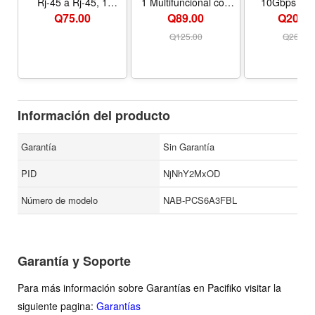
Rj-45 a Rj-45, 1
1 Multifuncional con
10Gbps 4K
Metro, Nexxt Solutions
Lector de Tarjetas y
HDMI | 10
Q
75.00
Q89.00
Q209.0
Múltiples Puertos
charging, com
with MacB
Q
125.00
Q
269.0
Neo/Pro/Air, i
Thinkpad Rog 
More
Información del producto
Garantía
Sin Garantía
PID
NjNhY2MxOD
Número de modelo
NAB-PCS6A3FBL
Garantía y Soporte
Para más información sobre Garantías en Pacifiko visitar la
siguiente pagina:
Garantías