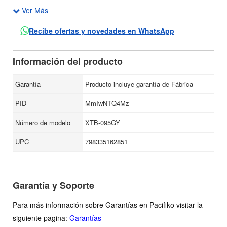
Ver Más
Asas integradas en la parte superior, más un tirante
ajustable y desmontable para el hombro.
Recibe ofertas y novedades en WhatsApp
Dimensiones: Desplegado: 56x29x25,5cm Plegado:
24x19,5x3cm.
Información del producto
Compartimientos principales: Dos.
Garantía
Producto incluye garantía de Fábrica
Bolsillo para accesorios: Uno.
Color: Gris.
PID
MmIwNTQ4Mz
Peso: 380 gramos.
Número de modelo
XTB-095GY
UPC
798335162851
Garantía y Soporte
Para más información sobre Garantías en Pacifiko visitar la
siguiente pagina:
Garantías