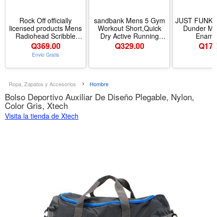
Rock Off officially
sandbank Mens 5 Gym
JUST FUNKY 
licensed products Mens
Workout Short,Quick
Dunder Mif
Radiohead Scribble
Dry Active Running
Enamel
(100% Organic Cotton)
Bodybuilding Shorts with
Q
369.00
Q
329.00
Q
174
Slim Fit T-Shirt Grey -
Pockets - Tamaño Small
Envio Gratis
Tamaño Large - Color
- Color Y Black+grey
Grey
Ropa, Zapatos y Accesorios
Hombre
Bolso Deportivo Auxiliar De Diseño Plegable, Nylon,
Color Gris, Xtech
Visita la tienda de Xtech