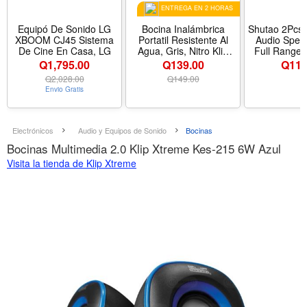
ENTREGA EN 2 HORAS
Equipó De Sonido LG
Bocina Inalámbrica
Shutao 2Pcs 
XBOOM CJ45 Sistema
Portatil Resistente Al
Audio Speak
De Cine En Casa, LG
Agua, Gris, Nitro Klip
Full Range 
Xtreme
Ohm Bluet
Q1,795.00
Q139.00
Q
114
Bass Loudsp
Q
2,028.00
Q
149.00
Repair Mu
Envio Gratis
Home Audio
2pcs
Electrónicos
Audio y Equipos de Sonido
Bocinas
Bocinas Multimedia 2.0 Klip Xtreme Kes-215 6W Azul
Visita la tienda de Klip Xtreme