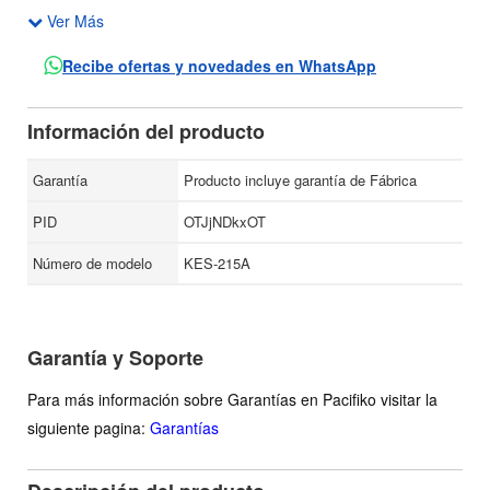
Ver Más
Relación de señal a ruido: 60dB.
Respuesta en frecuencia: 120Hz ~ 18kHz.
Recibe ofertas y novedades en WhatsApp
Alimentación: USB de 5V.
Dimensiones: 80x96x96 mm.
Información del producto
Garantía
Producto incluye garantía de Fábrica
PID
OTJjNDkxOT
Número de modelo
KES-215A
Garantía y Soporte
Para más información sobre Garantías en Pacifiko visitar la
siguiente pagina:
Garantías