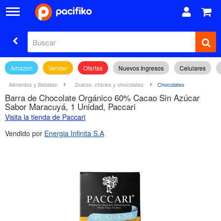
Amazon
Vender
Ofertas
Nuevos Ingresos
Celulares
Alimentos y Bebidas
Dulces, chicles y chocolates
Chocolates
Barra de Chocolate Orgánico 60% Cacao Sin Azúcar
Sabor Maracuyá, 1 Unidad, Paccari
Visita la tienda de Paccari
Vendido por
Energia Infinita S.A