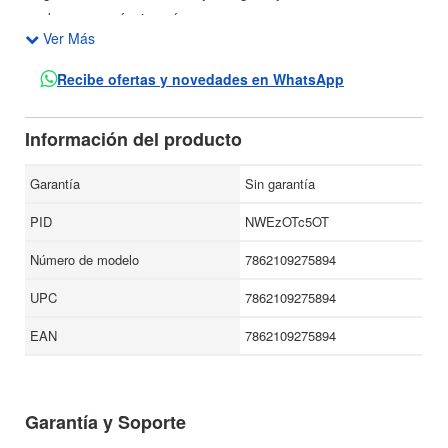
de maracuyá, sin azúcar
Ver Más
Recibe ofertas y novedades en WhatsApp
Información del producto
Garantía
Sin garantía
PID
NWEzOTc5OT
Número de modelo
7862109275894
UPC
7862109275894
EAN
7862109275894
Garantía y Soporte