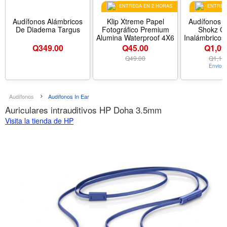
ENTREGA EN 2 HORAS
ENTREGA
Audífonos Alámbricos
Klip Xtreme Papel
Audífonos D
De Diadema Targus
Fotográfico Premium
Shokz O
Alumina Waterproof 4X6
Inalámbricos,
Q
349.00
Q45.00
Q1,09
Q
49.00
Q
1,19
Envio G
Audífonos
Audífonos In Ear
Auriculares intrauditivos HP Doha 3.5mm
Visita la tienda de HP