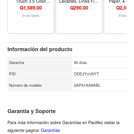
Touch 3.5 Color
Lavables, Línea Fina
Paper, 4.7 mi
Display (HP) - Nombre
o Gruesa, No Tóxicos,
150 Roll, 3
Q
1,589.00
Q
290.00
Q
2,504.
de estilo HP
100 Colores
(BND006
Envio Gratis
Envio Grat
Información del producto
Garantía
90 días.
PID
ODE2YzU5YT
Número de modelo
2AP91AA#ABL
Garantía y Soporte
Para más información sobre Garantías en Pacifiko visitar la
siguiente pagina:
Garantías