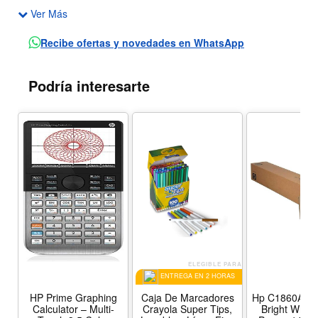
Ver Más
Fácil almacenamiento y transporte.
Puntas diseñadas para largas sesiones de música.
Recibe ofertas y novedades en WhatsApp
Frecuencia: 20 Hz a 20 kHz.
Podría interesarte
ELEGIBLE PARA
ENTREGA EN 2 HORAS
HP Prime Graphing
Caja De Marcadores
Hp C1860A De
Calculator – Multi-
Crayola Super Tips,
Bright White 