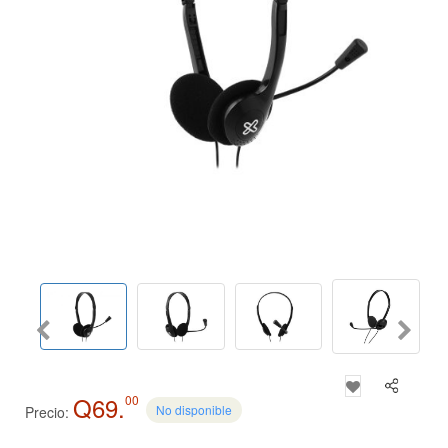
Q69.
00
No disponible
Precio: