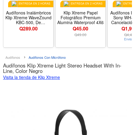
ENTREGA EN 2 HORAS
ENTREGA EN 2 HORAS
ENTREGA
Audífonos Inalámbricos
Klip Xtreme Papel
Audífonos In
Klip Xtreme WaveZound
Fotográfico Premium
Sony WH-
KBC-500, De
Alumina Waterproof 4X6
Cancelación
Conducción Ósea,
Bluetooth, C
Q
289.00
Q45.00
Q1,99
Resistentes Al Agua,
Q
49.00
Q
4,49
Color Negro
Envio G
Audífonos
Audífonos Con Micrófono
Audífonos Klip Xtreme Light Stereo Headset With In-
Line, Color Negro
Visita la tienda de Klip Xtreme