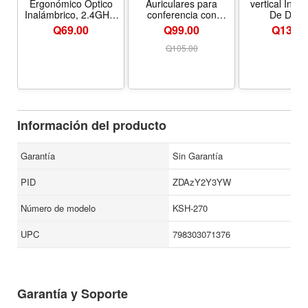
Ergonómico Óptico
Auriculares para
vertical Inal
Inalámbrico, 2.4GHz,
conferencia con
De Dise
1600dpi, Color Rojo,
micrófono y cápsula
Ergonómico, 
Q
69.00
Q99.00
Q
135.0
Klever
de mando en línea
Color Negro
390 EverR
Q
105.00
Información del producto
Garantía
Sin Garantía
PID
ZDAzY2Y3YW
Número de modelo
KSH-270
UPC
798303071376
Garantía y Soporte