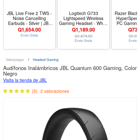
JBL Live Free 2 TWS -
Logitech G733
Razer Black
Noise Cancelling
Lightspeed Wireless
HyperSpeed
Earbuds - Silver | JBL
Gaming Headset - White
PC Gaming 
Signature Sound, True
| Suspension headband,
Black | 50m
Q
1,654.00
Q1,189.00
Q739
Adaptive Noise
LIGHTSYNC RGB, Blue
Cardioid Mic
Envio Gratis
Q
1,474.00
Q
1,00
Cancelling with Smart
VO!CE mic technology,
Bluetooth, 
Envio Gratis
Envio G
Ambient, 35 728 hours
PRO-G audio drivers -
with Mac, PS
of playback with wireless
Color White - Diseño
Switch, Smar
charging
Headset
Hr Battery - 
- Esti
Videojuegos
Headset Gaming
Audífonos Inalámbricos JBL Quantum 600 Gaming, Color
Negro
Visita la tienda de JBL
(5)
2 valoraciones