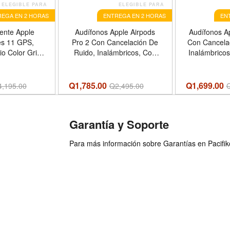
ELEGIBLE PARA
ELEGIBLE PARA
EGA EN 2 HORAS
ENTREGA EN 2 HORAS
EN
gente Apple
Audífonos Apple Airpods
Audífonos A
es 11 GPS,
Pro 2 Con Cancelación De
Con Cancela
o Color Gris,
Ruido, Inalámbricos, Con
Inalámbrico
tiva Negra,
Estuche De Carga USB‑C,
De Carga, 
/L
Color Blanco
Q1,785.00
Q1,699.00
4,195.00
Q
2,495.00
Garantía y Soporte
Para más información sobre Garantías en Pacifiko 