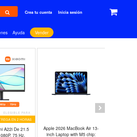
Crea tu cuenta
Inicia sesión
enes
Ayuda
Vender
ELEGIBLE PARA
TREGA EN 2 HORAS
Apple 2026 MacBook Air 13-
Televisor
mi A22i De 21.5
inch Laptop with M5 chip:
TV De 3
1080P, 75 Hz,