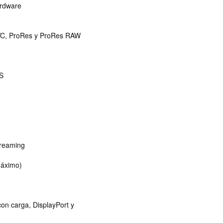
ardware
EVC, ProRes y ProRes RAW
PS
treaming
máximo)
on carga, DisplayPort y