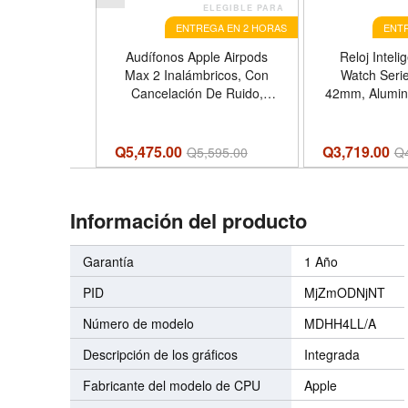
ELEGIBLE PARA
ENTREGA EN 2 HORAS
ENTR
Audífonos Apple Airpods
Reloj Inteli
Max 2 Inalámbricos, Con
Watch Seri
Cancelación De Ruido,
42mm, Alumini
Color Morado
Correa Depor
M
Q5,475.00
Q3,719.00
Q
5,595.00
Q
Información del producto
Garantía
1 Año
PID
MjZmODNjNT
Número de modelo
MDHH4LL/A
Descripción de los gráficos
Integrada
Fabricante del modelo de CPU
Apple