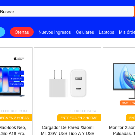
n
Ofertas
Nuevos Ingresos
Celulares
Laptops
Mis órd
ELEGIBLE PARA
ELEGIBLE PARA
EGA EN 2 HORAS
ENTREGA EN 2 HORAS
EN
MacBook Neo,
Cargador De Pared Xiaomi
Monitor Xiao
Chip A18 Pro,
Mi, 33W, USB Tipo A Y USB
Pulgadas, 