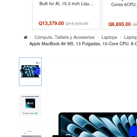
Built for AI, 15.3-inch Liquid
Cores 6CPU
Retina Display, 16GB
RAM, 256GB 
Unified Memory, 512GB
Indigo, Tec
SSD, 12MP Center Stage
Q13,379.00
Q
14,324.00
Q6,895.00
Q
Camera, Touch ID, Wi-Fi 7;
Sky Blue - Tamaño 16GB
Cómputo, Tablets y Accesorios
Laptops
Laptop
Unified Memory | 512GB
Apple MacBook Air M5, 13 Pulgadas, 10-Core CPU, 8-
SSD Storage - Color Sky
Blue - Co