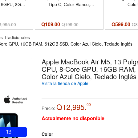
, 5GPU, 8GB
Tipo C, Color Blanco,
Colo
SSD, Color
Unidad
lado Inglés
Q109.00
Q599.00
6,995.00
Q
199.00
Q
8
s Tradicionales
Core GPU, 16GB RAM, 512GB SSD, Color Azul Cielo, Teclado Inglés
Apple MacBook Air M5, 13 Pulg
CPU, 8-Core GPU, 16GB RAM,
Color Azul Cielo, Teclado Inglés
Visita la tienda de Apple
Q12,995.
00
Precio:
Actualmente no disponible
Color