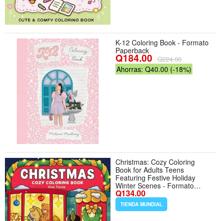
K-12 Coloring Book - Formato
Paperback
Q184.00
Q224.00
Ahorras: Q40.00 (-18%)
Christmas: Cozy Coloring
Book for Adults Teens
Featuring Festive Holiday
Winter Scenes - Formato
Q134.00
Paperback
TIENDA MUNDIAL