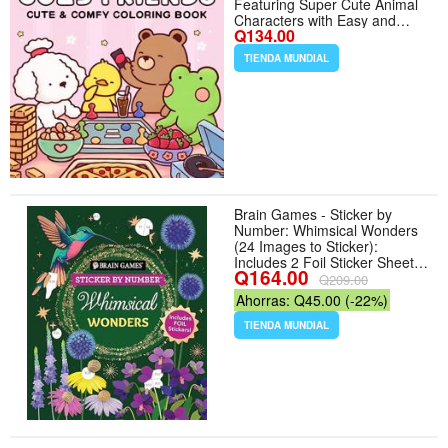
Featuring Super Cute Animal
Characters with Easy and
Q134.00
Simple Designs for Relaxation
- Formato Paperback
TIENDA MUNDIAL
Brain Games - Sticker by
Number: Whimsical Wonders
(24 Images to Sticker):
Includes 2 Foil Sticker Sheets
Q164.00
to Complete Each Image! -
Q209.00
Formato Paperback
Ahorras: Q45.00 (-22%)
TIENDA MUNDIAL