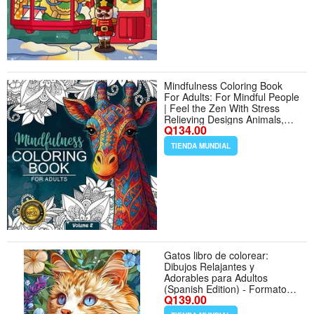
Mindfulness Coloring Book
For Adults: For Mindful People
| Feel the Zen With Stress
Relieving Designs Animals,
Q134.00
Mandalas, Zentangle Nature
Art - Formato Paperback
TIENDA MUNDIAL
Gatos libro de colorear:
Dibujos Relajantes y
Adorables para Adultos
(Spanish Edition) - Formato
Q139.00
Paperback