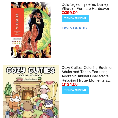
Coloriages mystères Disney -
Vitraux - Formato Hardcover
Q399.00
TIENDA MUNDIAL
Envío GRATIS
Cozy Cuties: Coloring Book for
Adults and Teens Featuring
Adorable Animal Characters,
Relaxing Hygge Moments and
Q134.00
Comfy Scenes - Formato
Paperback
TIENDA MUNDIAL