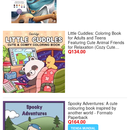
Little Cuddles: Coloring Book
for Adults and Teens
Featuring Cute Animal Friends
for Relaxation (Cozy Cute
Q134.00
Coloring) - Formato
Paperback
Spooky Adventures: A cute
colouring book inspired by
another world - Formato
Paperback
Q164.00
TIENDA MUNDIAL