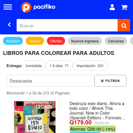
Amazon
Vender
Ofertas
Nuevos Ingresos
Celulares
LIBROS PARA COLOREAR PARA ADULTOS
Entrega:
Inmediata
1-5 días
71
Importación
201
FILTROS
Mostrando 1 a 32 de 272 (9 Paginas)
Destroza este diario. Ahora a
todo color / Wreck This
Journal. Now in Color
(Spanish Edition) - Formato
Q179.00
Paperback
Q209.00
Ahorras: Q30.00 (-14%)