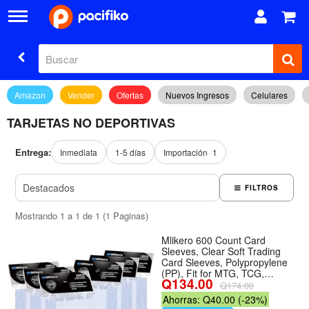
Amazon
Vender
Ofertas
Nuevos Ingresos
Celulares
TARJETAS NO DEPORTIVAS
Entrega:
Inmediata
1-5 días
Importación
1
FILTROS
Mostrando 1 a 1 de 1 (1 Paginas)
Mlikero 600 Count Card
Sleeves, Clear Soft Trading
Card Sleeves, Polypropylene
(PP), Fit for MTG, TCG,
Q134.00
Baseball, Football, Game
Q174.00
Cards - Número de unidades
Ahorras: Q40.00 (-23%)
600