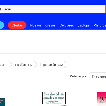
n
Ofertas
Nuevos Ingresos
Celulares
Laptops
Mis órd
ata
1
1-5 días
117
Importación
322
Ordenar por: