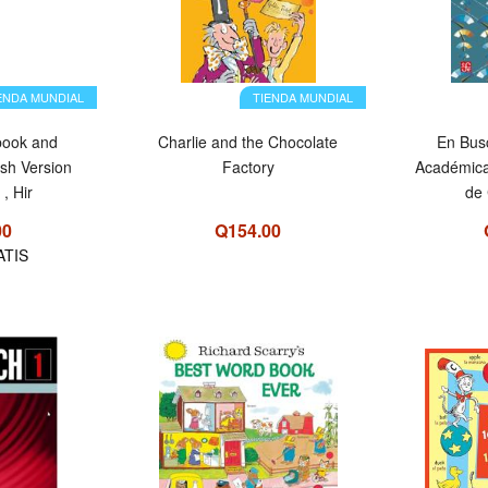
ENDA MUNDIAL
TIENDA MUNDIAL
book and
Charlie and the Chocolate
En Busc
sh Version
Factory
Académic
 , Hir
de 
00
Q154.00
ATIS
OFERTA
OFERTA