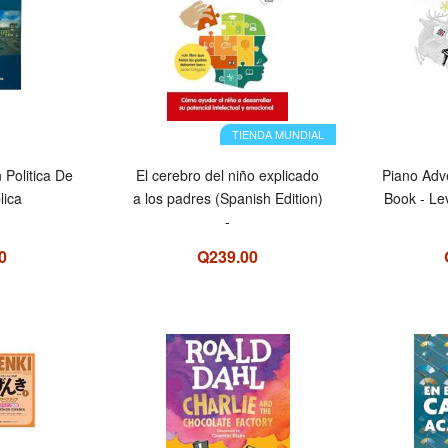
TIENDA MUNDIAL
 Politica De
El cerebro del niño explicado
Piano Adv
lica
a los padres (Spanish Edition)
Book - Le
-
0
Q239.00