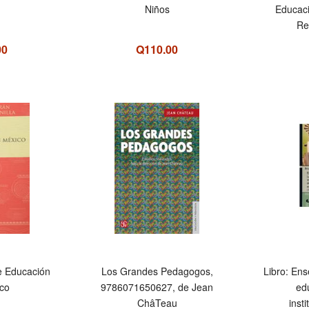
Niños
Educaci
Re
00
Q110.00
e Educación
Los Grandes Pedagogos,
Libro: En
co
9786071650627, de Jean
ed
ChâTeau
inst