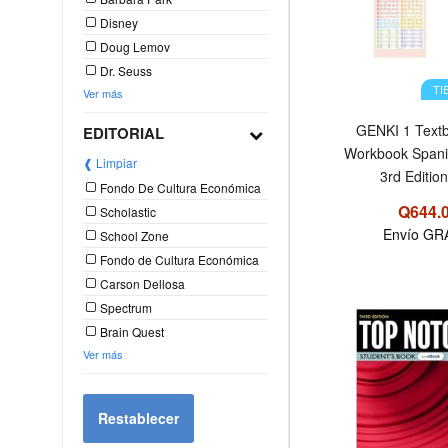
Disney
Doug Lemov
Dr. Seuss
TI
Ver más
GENKI 1 Text
EDITORIAL
Workbook Spani
❰ Limpiar
3rd Edition
Fondo De Cultura Económica
Q644.
Scholastic
Envío GR
School Zone
Fondo de Cultura Económica
Carson Dellosa
Spectrum
Brain Quest
OFERTA
Ver más
Restablecer