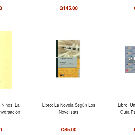
0
Q145.00
s Niños, La
Libro: La Novela Según Los
Libro: U
nversación
Novelistas
Guía P
0
Q85.00