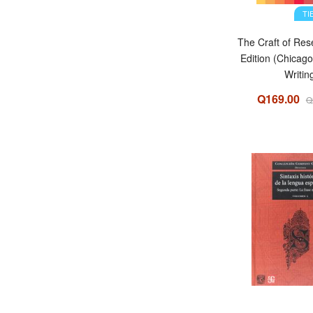
TI
The Craft of Rese
Edition (Chicag
Writin
Q169.00
Q