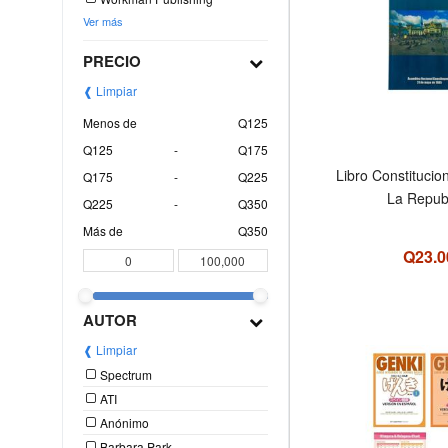
Ver más
PRECIO
❰ Limpiar
Menos de
Q125
Q125
-
Q175
Libro Constitucion
Q175
-
Q225
La Repub
Q225
-
Q350
Más de
Q350
Q23.0
AUTOR
❰ Limpiar
Spectrum
ATI
Anónimo
Barbara Park