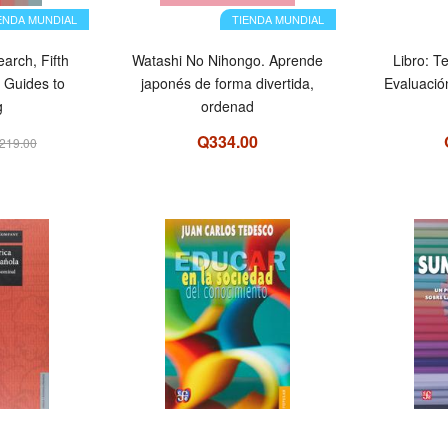
ENDA MUNDIAL
TIENDA MUNDIAL
arch, Fifth
Watashi No Nihongo. Aprende
Libro: T
o Guides to
japonés de forma divertida,
Evaluació
g
ordenad
Q334.00
219.00