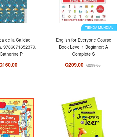
TIENDA MUNDIAL
a de la Calidad
English for Everyone Course
a, 9786071652379,
Book Level 1 Beginner: A
Catherine P
Complete S
Q160.00
Q209.00
Q239.00