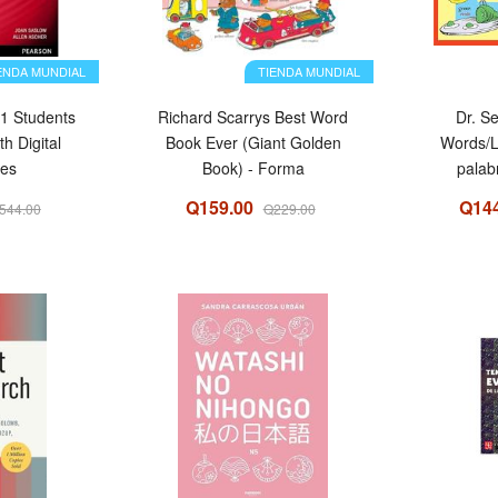
ENDA MUNDIAL
TIENDA MUNDIAL
 1 Students
Richard Scarrys Best Word
Dr. S
Book Ever (Giant Golden
Words/L
es
Book) - Forma
palab
Q159.00
Q14
544.00
Q229.00