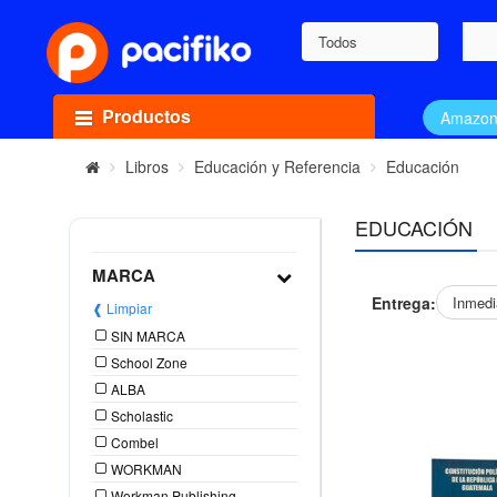
Todos
Productos
Amazo
Libros
Educación y Referencia
Educación
EDUCACIÓN
MARCA
Entrega:
Inmedi
❰ Limpiar
SIN MARCA
School Zone
ALBA
Scholastic
Combel
WORKMAN
Workman Publishing