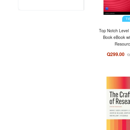
TI
Top Notch Level
Book eBook with Digital
Resourc
Q299.00
Q
OFERTA