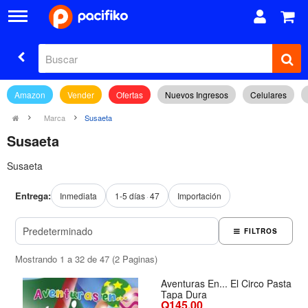
Amazon
Vender
Ofertas
Nuevos Ingresos
Celulares
Marca
Susaeta
Susaeta
Susaeta
Entrega:
Inmediata
1-5 días
47
Importación
FILTROS
Mostrando 1 a 32 de 47 (2 Paginas)
Aventuras En... El Circo Pasta
Tapa Dura
Q145.00