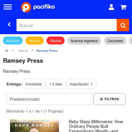
Amazon
Vender
Ofertas
Nuevos Ingresos
Celulares
Marca
Ramsey Press
Ramsey Press
Ramsey Press
Entrega:
Inmediata
1-5 días
Importación
1
FILTROS
Mostrando 1 a 1 de 1 (1 Paginas)
Baby Steps Millionaires: How
Ordinary People Built
Extraordinary Wealth--and