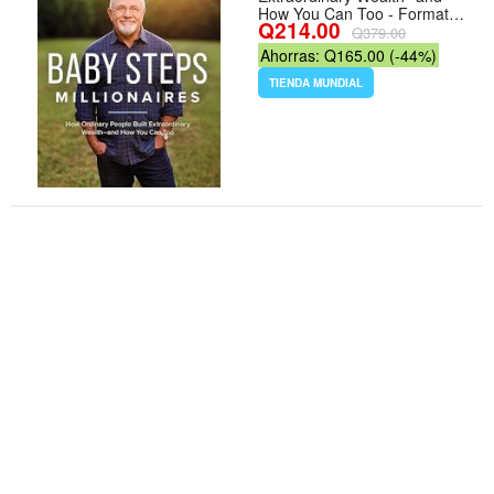
How You Can Too - Formato
Q214.00
Hardcover
Q379.00
Ahorras: Q165.00 (-44%)
TIENDA MUNDIAL