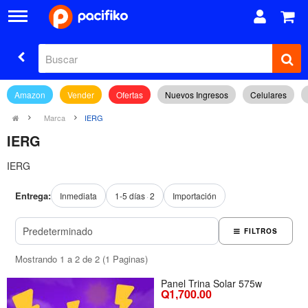
Amazon
Vender
Ofertas
Nuevos Ingresos
Celulares
Marca
IERG
IERG
IERG
Entrega:
Inmediata
1-5 días
2
Importación
FILTROS
Mostrando 1 a 2 de 2 (1 Paginas)
Panel Trina Solar 575w
Q1,700.00