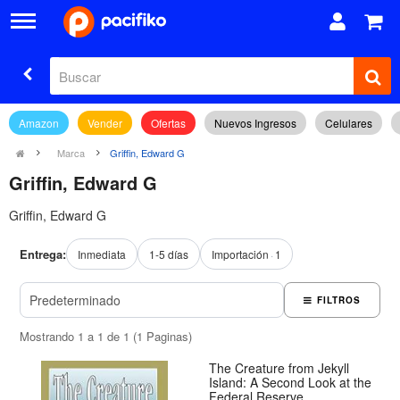
Amazon
Vender
Ofertas
Nuevos Ingresos
Celulares
Marca
Griffin, Edward G
Griffin, Edward G
Griffin, Edward G
Entrega:
Inmediata
1-5 días
Importación
1
FILTROS
Mostrando 1 a 1 de 1 (1 Paginas)
The Creature from Jekyll
Island: A Second Look at the
Federal Reserve